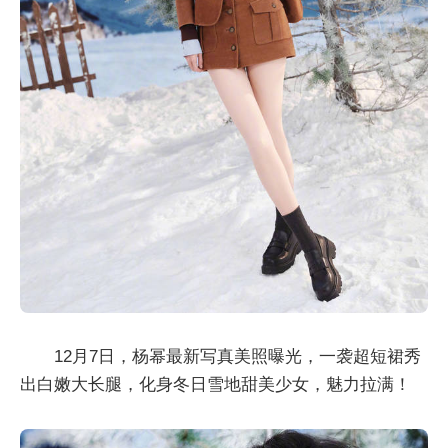
12月7日，杨幂最新写真美照曝光，一袭超短裙秀
出白嫩大长腿，化身冬日雪地甜美少女，魅力拉满！