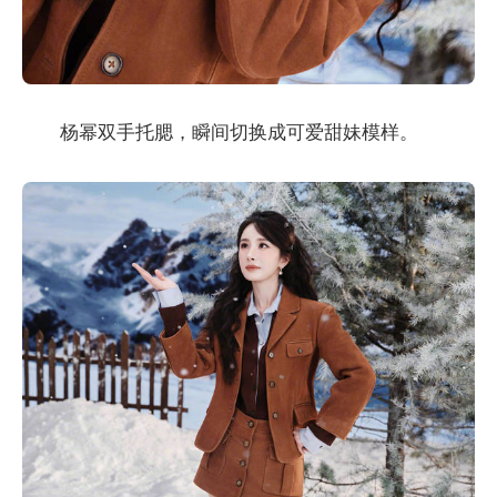
杨幂双手托腮，瞬间切换成可爱甜妹模样。