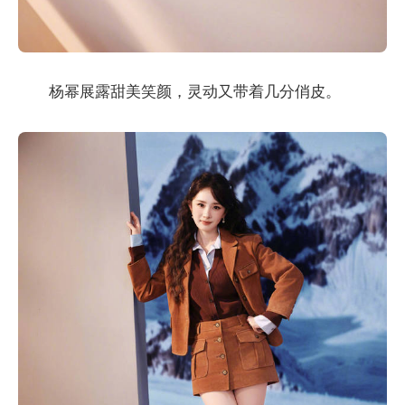
杨幂展露甜美笑颜，灵动又带着几分俏皮。