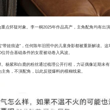
重点怀疑对象。李一桐2025年作品高产，主角配角均有出
找“带娃痕迹”，任何陈年旧照中的儿童身影都被重新解读。
0位符合基础条件的女星被动卷入风波。
酵。杨紫和白鹿的粉丝通过梳理公开行程，力证偶像近期未有
均为主角，不演配角，以此反驳爆料的模糊线索。