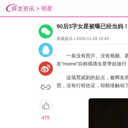
舜龙资讯
>
明星
90后3字女星被曝已经当妈
凤凰娱乐
▪
2025-11-28 15:49
一条没有照片、没有视频、甚
友“momo”自称偶遇女星带娃旅
这场荒诞剧的起点，被网友戏
照，没有行程佐证，却精准触动
475