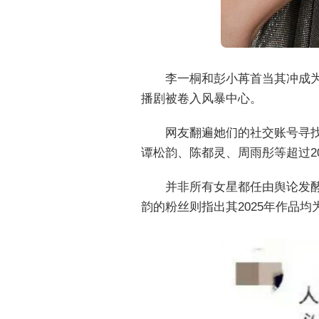
李一桐和彭小苒首当其冲成为
播剧被卷入风暴中心。
网友翻遍她们的社交账号寻
谭松韵、陈都灵、周雨彤等超过2
并非所有女星都任由舆论发
韵的粉丝则指出其2025年作品