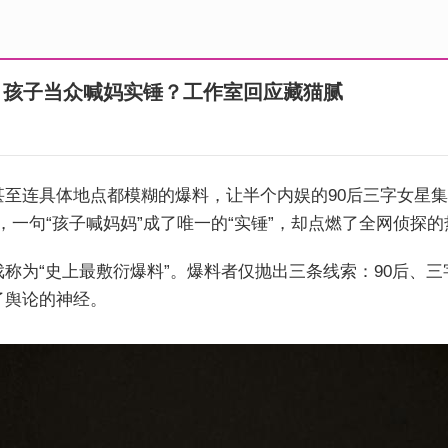
！孩子当众喊妈实锤？工作室回应藏猫腻
至连具体地点都模糊的爆料，让半个内娱的90后三字女星集
行，一句“孩子喊妈妈”成了唯一的“实锤”，却点燃了全网侦探
称为“史上最敷衍爆料”。爆料者仅抛出三条线索：90后、三
了舆论的神经。