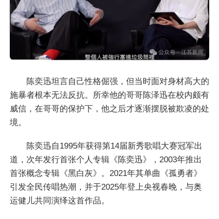
陈奕迅坦言自己性格倔强，但当时面对身材高大的
施暴者根本无法反抗。所幸他的哥哥陈泽迅在校内颇有
威信，在哥哥的保护下，他之后才逐渐摆脱被欺凌的处
境。
陈奕迅自1995年获得第14届新秀歌唱大赛冠军出
道，次年发行首张个人专辑《陈奕迅》，2003年推出
首张概念专辑《黑白灰》。2021年其单曲《孤勇者》
引发全民传唱热潮，并于2025年登上央视春晚，与奥
运健儿共同演绎这首作品。