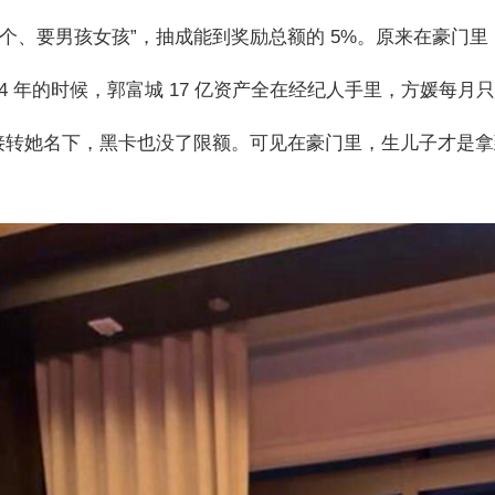
几个、要男孩女孩”，抽成能到奖励总额的 5%。原来在豪门
4 年的时候，郭富城 17 亿资产全在经纪人手里，方媛每月只
接转她名下，黑卡也没了限额。可见在豪门里，生儿子才是拿