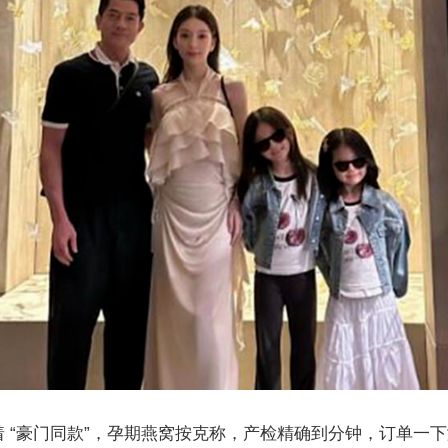
 “豪门同款”，孕期燕窝按克称，产检精确到分钟，订单一下涨