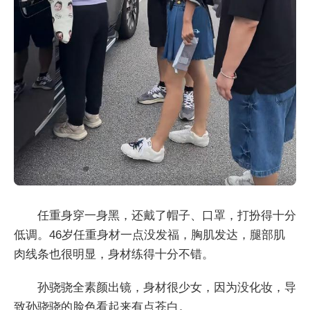
任重身穿一身黑，还戴了帽子、口罩，打扮得十分
低调。46岁任重身材一点没发福，胸肌发达，腿部肌
肉线条也很明显，身材练得十分不错。
孙骁骁全素颜出镜，身材很少女，因为没化妆，导
致孙骁骁的脸色看起来有点苍白。