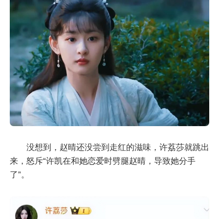
没想到，赵晴还没尝到走红的滋味，许荔莎就跳出
来，怒斥“许凯在和她恋爱时劈腿赵晴，导致她分手
了”。