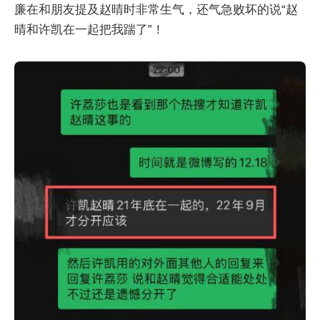
廉在和朋友提及赵晴时非常生气，还气急败坏的说“赵
晴和许凯在一起把我踹了”！