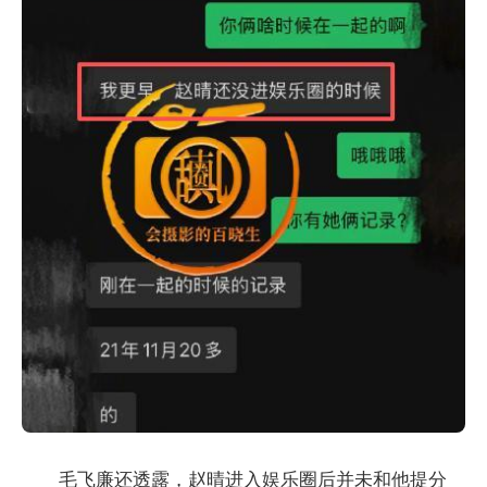
毛飞廉还透露，赵晴进入娱乐圈后并未和他提分