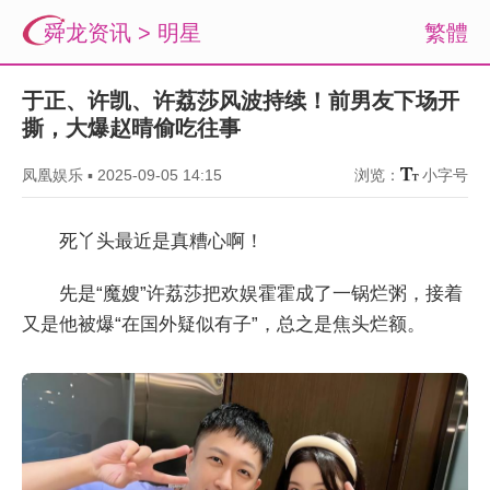
舜龙资讯
>
明星
繁體
于正、许凯、许荔莎风波持续！前男友下场开
撕，大爆赵晴偷吃往事
凤凰娱乐
▪
2025-09-05 14:15
浏览：
小字号
死丫头最近是真糟心啊！
先是“魔嫂”许荔莎把欢娱霍霍成了一锅烂粥，接着
又是他被爆“在国外疑似有子”，总之是焦头烂额。