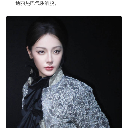
迪丽热巴气质洒脱。