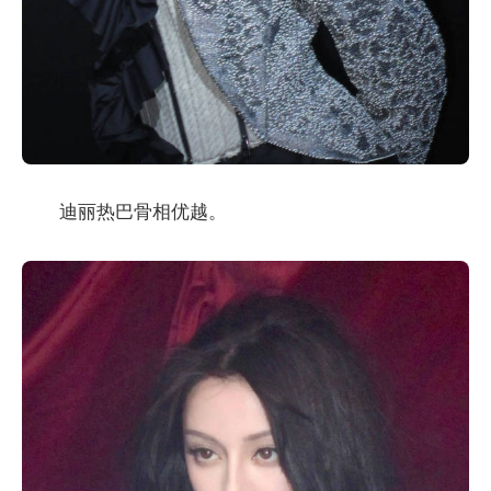
迪丽热巴骨相优越。