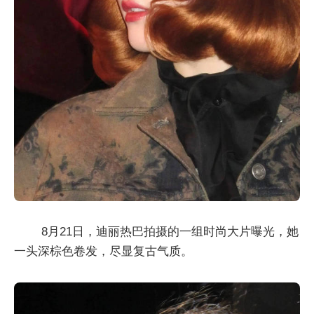
8月21日，迪丽热巴拍摄的一组时尚大片曝光，她
一头深棕色卷发，尽显复古气质。