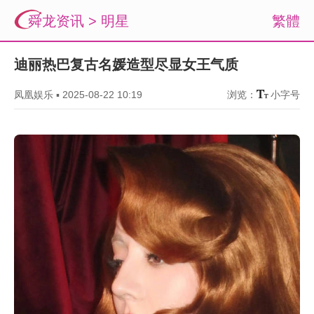
舜龙资讯
>
明星
繁體
迪丽热巴复古名媛造型尽显女王气质
凤凰娱乐
▪
2025-08-22 10:19
浏览：
小字号