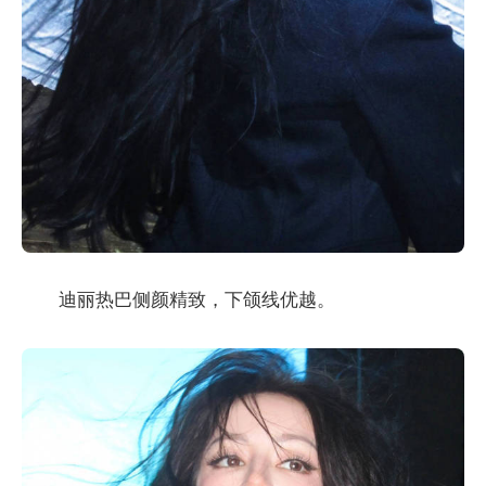
迪丽热巴侧颜精致，下颌线优越。