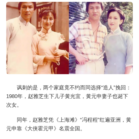
讽刺的是，两个家庭竟不约而同选择“造人”挽回：
1980年，赵雅芝生下儿子黄光宜，黄元申妻子也诞下
次女。
同年，赵雅芝凭《上海滩》“冯程程”红遍亚洲，黄
元申靠《大侠霍元甲》名震全国。