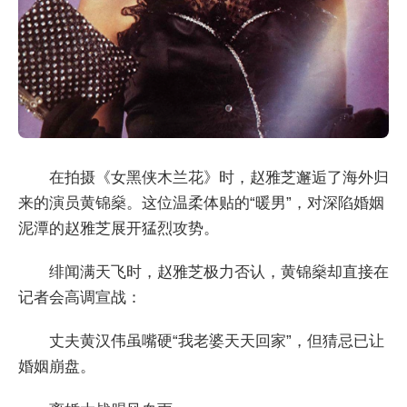
在拍摄《女黑侠木兰花》时，赵雅芝邂逅了海外归
来的演员黄锦燊。这位温柔体贴的“暖男”，对深陷婚姻
泥潭的赵雅芝展开猛烈攻势。
绯闻满天飞时，赵雅芝极力否认，黄锦燊却直接在
记者会高调宣战：
丈夫黄汉伟虽嘴硬“我老婆天天回家”，但猜忌已让
婚姻崩盘。