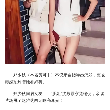
郑少秋（本名黄可中）不仅亲自指导她演戏，更被
港媒拍到陪她看妇科。
郑少秋同居女友——“肥姐”沈殿霞察觉端倪，亲临
片场甩了赵雅芝两记响亮耳光！