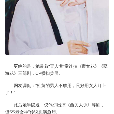
更绝的是，她带着“官人”叶童连拍《帝女花》《孽
海花》三部剧，CP横扫荧屏。
网友调侃：“姓黄的男人不够用，只好用女人盯上
了！”
此后她半隐退，仅偶尔出演《西关大少》等剧，
但“不老女神”传说愈演愈烈。