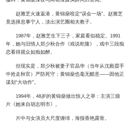
赵雅芝火速返港，黄锦燊咬定“误会一场”。赵雅芝
竟选择息事宁人，淡出演艺圈相夫教子。
1987年，赵雅芝生下三子，家庭看似稳定。1991
年，她与旧情人郑少秋合作《戏说乾隆》，戏中三段痴
恋看得观众如痴如醉。
但现实是，郑少秋被妻子官晶华（当年从沈殿霞手
中抢走秋官）严防死守；黄锦燊也毫无醋意——因他正
谋划“大动作”。
1994年，48岁的黄锦燊做出惊人之举：主演三级
片《她来自胡志明市》。
片中与女演员大尺度缠绵，海报香艳露骨。