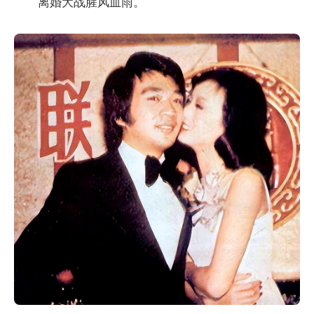
离婚大战腥风血雨。