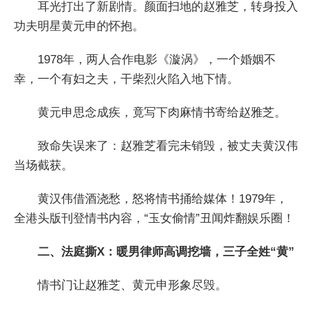
耳光打出了新剧情。颜面扫地的赵雅芝，转身投入
功夫明星黄元申的怀抱。
1978年，两人合作电影《漩涡》，一个婚姻不
幸，一个有妇之夫，干柴烈火陷入地下情。
黄元申思念成疾，竟写下肉麻情书寄给赵雅芝。
致命失误来了：赵雅芝看完未销毁，被丈夫黄汉伟
当场截获。
黄汉伟借酒浇愁，怒将情书捅给媒体！1979年，
全港头版刊登情书内容，“玉女偷情”丑闻炸翻娱乐圈！
二、法庭撕X：暖男律师高调挖墙，三子全姓“黄”
情书门让赵雅芝、黄元申形象尽毁。