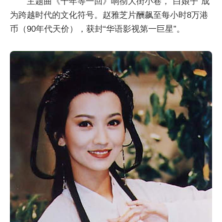
主题曲《千年等一回》响彻大街小巷，“白娘子”成
为跨越时代的文化符号。赵雅芝片酬飙至每小时8万港
币（90年代天价），获封“华语影视第一巨星”。