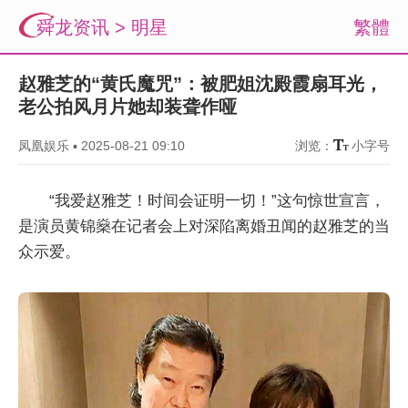
舜龙资讯
>
明星
繁體
赵雅芝的“黄氏魔咒”：被肥姐沈殿霞扇耳光，
老公拍风月片她却装聋作哑
凤凰娱乐
▪
2025-08-21 09:10
浏览：
小字号
“我爱赵雅芝！时间会证明一切！”这句惊世宣言，
是演员黄锦燊在记者会上对深陷离婚丑闻的赵雅芝的当
众示爱。