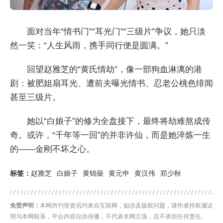
面对当年“情书门”“耳光门”“三级片”争议，她只淡
然一笑：“人生风雨，携手同行便是圆满。”
回望赵雅芝的“黄氏情劫”，像一部狗血淋漓的港
剧：被肥姐扇耳光、遭前夫曝光情书、忍老公桃色绯闻
甚至三级片。
她以“白娘子”的修为全盘接下，最终将劫难熬成传
奇。或许，“千年等一回”的并非许仙，而是她淬炼一生
的——金刚不坏之心。
标签：
赵雅芝
白娘子
黄锦燊
黄元申
黄汉伟
郑少秋
免责声明：
本网所刊登资讯均来自互联网，如涉及版权问题，请作者持权属证
明与本网联系，平台内容仅供传播，不代表本网立场，且不承担任何责任。