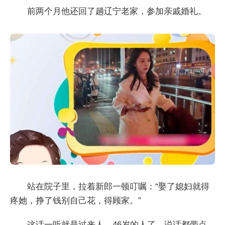
前两个月他还回了趟辽宁老家，参加亲戚婚礼。
站在院子里，拉着新郎一顿叮嘱：“娶了媳妇就得
疼她，挣了钱别自己花，得顾家。”
这话一听就是过来人，46岁的人了，说话都带点