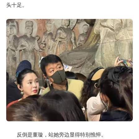
头十足。
反倒是董璇，站她旁边显得特别憔悴。