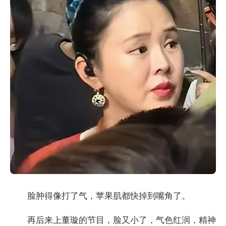
脸肿得像打了气，苹果肌都快掉到嘴角了。
再后来上董璇的节目，脸又小了，气色红润，精神