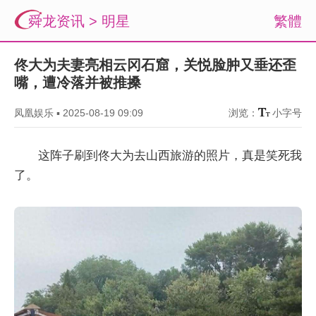
舜龙资讯
>
明星
繁體
佟大为夫妻亮相云冈石窟，关悦脸肿又垂还歪
嘴，遭冷落并被推搡
凤凰娱乐
▪
2025-08-19 09:09
浏览：
小字号
这阵子刷到佟大为去山西旅游的照片，真是笑死我
了。