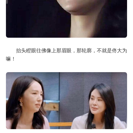
抬头瞪眼往佛像上那眉眼，那轮廓，不就是佟大为
嘛！