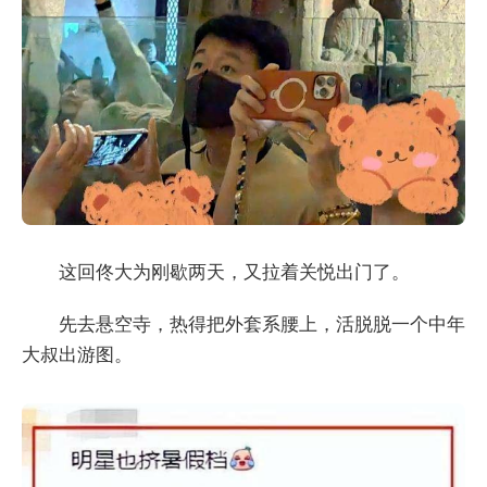
这回佟大为刚歇两天，又拉着关悦出门了。
先去悬空寺，热得把外套系腰上，活脱脱一个中年
大叔出游图。