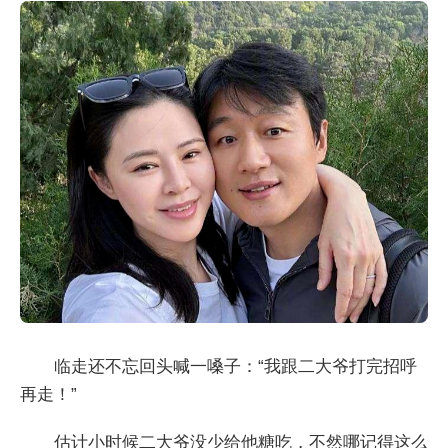
临走还不忘回头喊一嗓子：“我跟二大爷打完招呼
再走！”
估计小时候二大爷没少给他糖吃，不然哪记得这么