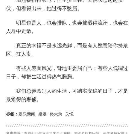
虽然被挤得够呛，但至少自在。关悦状态起起伏
伏，但看得出来，她过得不憋屈。
明星也是人，也会排队，也会被晒得流汗，也会在
人群中走散。
真正的幸福不是永远光鲜，而是有人愿意陪你挤景
区、扛人潮。
有些人表面风光，背地里委屈自己；有些人低调过
日子，却把生活过得热气腾腾。
我们总羡慕别人的生活，可踏实安稳的日子，才是
最难得的奢侈。
标签：
娱乐新闻
婚姻
佟大为
关悦
免责声明：
本网所刊登资讯均来自互联网，如涉及版权问题，请作者持权属证