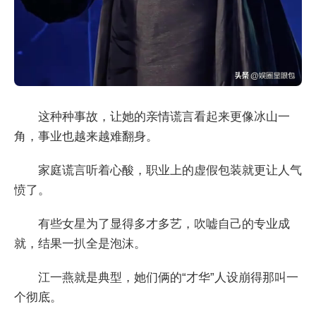
这种种事故，让她的亲情谎言看起来更像冰山一
角，事业也越来越难翻身。
家庭谎言听着心酸，职业上的虚假包装就更让人气
愤了。
有些女星为了显得多才多艺，吹嘘自己的专业成
就，结果一扒全是泡沫。
江一燕就是典型，她们俩的“才华”人设崩得那叫一
个彻底。