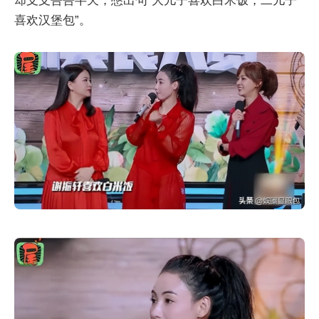
却支支吾吾半天，憋出句“大儿子喜欢白米饭，二儿子
喜欢汉堡包”。