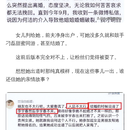
女儿判给她，前夫净身出户，可她没多久就和鼓手
刁磊甜蜜同游，甚至结婚了。
这前后版本完全对不上，让粉丝们觉得被耍了。
想想她出道时那纯真模样，现在这些事儿一出，谁
还信她的亲情故事？