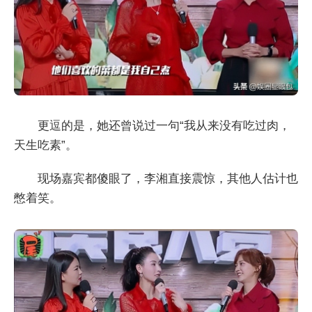
更逗的是，她还曾说过一句“我从来没有吃过肉，
天生吃素”。
现场嘉宾都傻眼了，李湘直接震惊，其他人估计也
憋着笑。