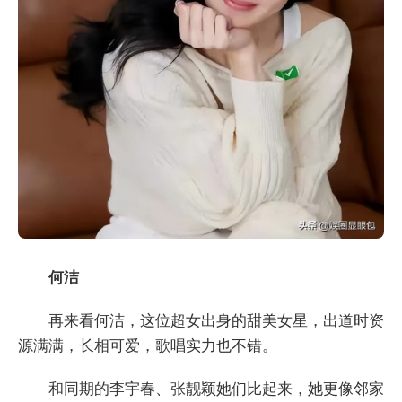
何洁
再来看何洁，这位超女出身的甜美女星，出道时资
源满满，长相可爱，歌唱实力也不错。
和同期的李宇春、张靓颖她们比起来，她更像邻家