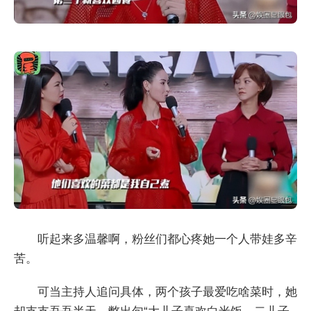
听起来多温馨啊，粉丝们都心疼她一个人带娃多辛
苦。
可当主持人追问具体，两个孩子最爱吃啥菜时，她