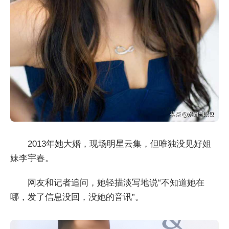
2013年她大婚，现场明星云集，但唯独没见好姐
妹李宇春。
网友和记者追问，她轻描淡写地说“不知道她在
哪，发了信息没回，没她的音讯”。