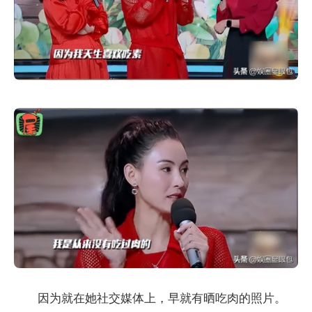
因为就在她社交媒体上，早就有晒吃肉的照片。