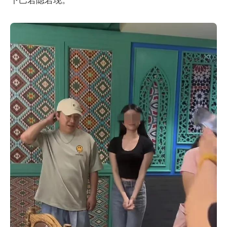
下巴若隐若现。