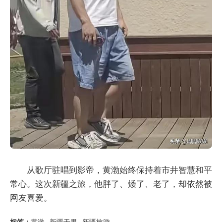
从歌厅驻唱到影帝，黄渤始终保持着市井智慧和平
常心。这次新疆之旅，他胖了、矮了、老了，却依然被
网友喜爱。
标签：
黄渤
新疆干果
新疆旅游