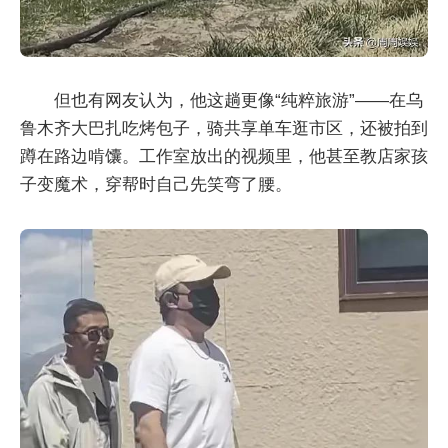
但也有网友认为，他这趟更像“纯粹旅游”——在乌
鲁木齐大巴扎吃烤包子，骑共享单车逛市区，还被拍到
蹲在路边啃馕。工作室放出的视频里，他甚至教店家孩
子变魔术，穿帮时自己先笑弯了腰。