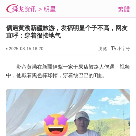
舜龙资讯
>
明星
繁體
偶遇黄渤新疆旅游，发福明显个子不高，网友
直呼：穿着很接地气
▪
2025-08-15 16:20
浏览：
小字号
影帝黄渤在新疆伊犁一家干果店被路人偶遇。视频
中，他戴着黑色棒球帽，穿着皱巴巴的T恤。