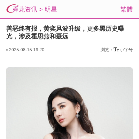
舜龙资讯
>
明星
繁體
善恶终有报，黄奕风波升级，更多黑历史曝
光，涉及霍思燕和聂远
▪
2025-08-15 16:20
浏览：
小字号