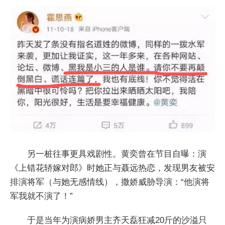
另一桩往事更具戏剧性。黄奕曾在节目自曝：演
《上错花轿嫁对郎》时她正与聂远热恋，发现男友被安
排演将军（与她无感情线），撒娇威胁导演：“他演将
军我就不演了！”
于是当年为演病娇男主齐天磊狂减20斤的沙溢只