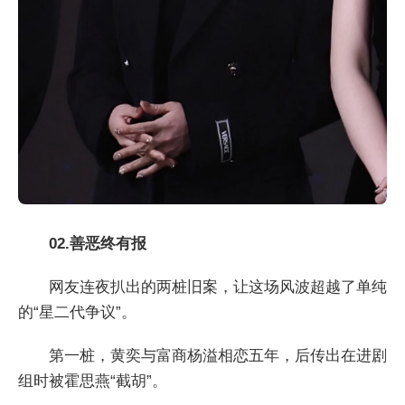
02.善恶终有报
网友连夜扒出的两桩旧案，让这场风波超越了单纯
的“星二代争议”。
第一桩，黄奕与富商杨溢相恋五年，后传出在进剧
组时被霍思燕“截胡”。