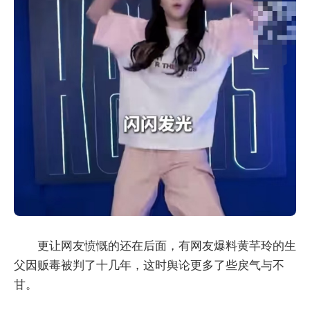
更让网友愤慨的还在后面，有网友爆料黄芊玲的生
父因贩毒被判了十几年，这时舆论更多了些戾气与不
甘。