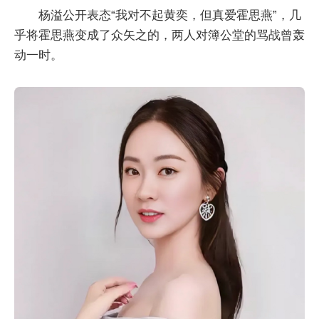
杨溢公开表态“我对不起黄奕，但真爱霍思燕”，几
乎将霍思燕变成了众矢之的，两人对簿公堂的骂战曾轰
动一时。