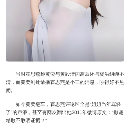
当时霍思燕称黄奕与黄毅清闪离后还与杨溢纠缠不
清，而黄奕到处散播霍思燕是小三的消息，吵得好不热
闹。
如今黄奕翻车，霍思燕评论区全是“姐姐当年骂轻
了”的声浪，甚至有网友翻出她2011年微博原文：“撒谎
精敢不敢晒证据？”