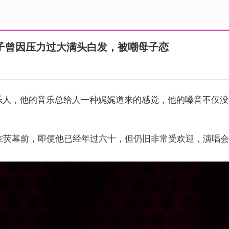
子曾因压力过大满头白发，被嘲母子恋
乐人，他的音乐总给人一种娓娓道来的感觉，他的嗓音不仅没
跃在荧幕前，即便他已经年过六十，但仍旧非常受欢迎，演唱