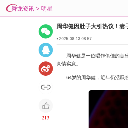
舜龙资讯
>
明星
周华健因肚子大引热议！妻
▪
2025-08-13 08:57
周华健是一位唱作俱佳的音
真情实意。
64岁的周华健，近年仍活
213