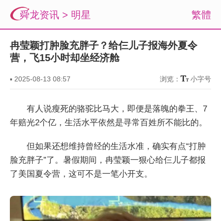
舜龙资讯
>
明星
繁體
冉莹颖打肿脸充胖子？给仨儿子报海外夏令
营，飞15小时却坐经济舱
▪
2025-08-13 08:57
浏览：
小字号
有人说瘦死的骆驼比马大，即便是落魄的拳王、7
年赔光2个亿，生活水平依然是寻常百姓所不能比的。
但如果还想维持曾经的生活水准，确实有点“打肿
脸充胖子”了。暑假期间，冉莹颖一狠心给仨儿子都报
了美国夏令营，这可不是一笔小开支。