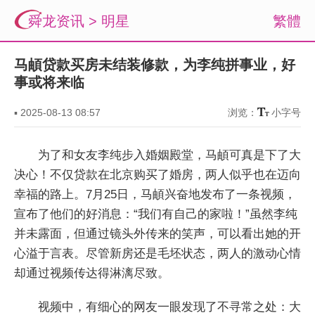
舜龙资讯
>
明星
繁體
马頔贷款买房未结装修款，为李纯拼事业，好
事或将来临
▪
2025-08-13 08:57
浏览：
小字号
为了和女友李纯步入婚姻殿堂，马頔可真是下了大
决心！不仅贷款在北京购买了婚房，两人似乎也在迈向
幸福的路上。7月25日，马頔兴奋地发布了一条视频，
宣布了他们的好消息：“我们有自己的家啦！”虽然李纯
并未露面，但通过镜头外传来的笑声，可以看出她的开
心溢于言表。尽管新房还是毛坯状态，两人的激动心情
却通过视频传达得淋漓尽致。
视频中，有细心的网友一眼发现了不寻常之处：大