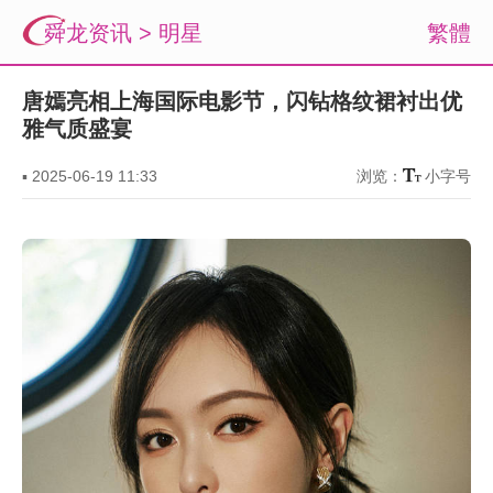
舜龙资讯
>
明星
繁體
唐嫣亮相上海国际电影节，闪钻格纹裙衬出优
雅气质盛宴
▪
2025-06-19 11:33
浏览：
小字号