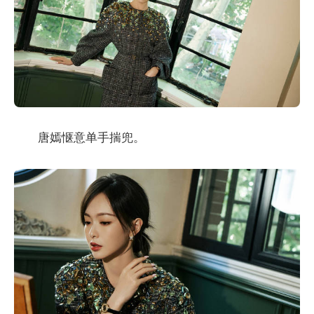
唐嫣惬意单手揣兜。