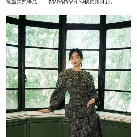
造型美照曝光，一袭闪钻格纹裙勾勒优雅身姿。