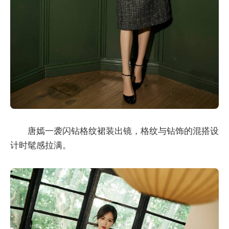
唐嫣一袭闪钻格纹裙装出镜，格纹与钻饰的混搭设
计时髦感拉满。