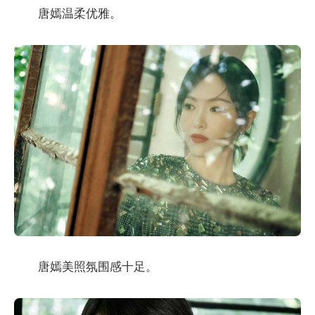
唐嫣温柔优雅。
唐嫣美照氛围感十足。