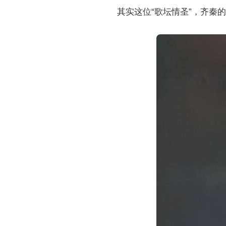
其实这位“歌坛情圣”，齐秦