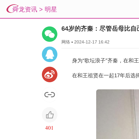
舜龙资讯
>
明星
64岁的齐秦：尽管岳母比
网络
▪
2024-12-17 16:42
身为“歌坛浪子”齐秦，在和
在和王祖贤在一起17年后选
401