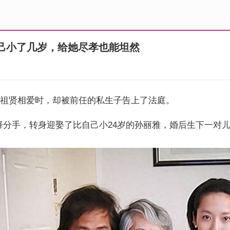
自己小了几岁，给她尽孝也能坦然
王祖贤相爱时，却被前任的私生子告上了法庭。
择分手，转身迎娶了比自己小24岁的孙丽雅，婚后生下一对