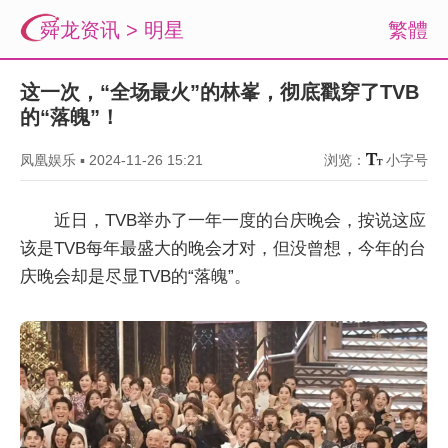
舜龙资讯
>
明星
繁體
这一次，“全场最火”的林峯，彻底戳穿了TVB
的“落魄”！
凤凰娱乐
▪
2024-11-26 15:21
浏览：
小字号
近日，TVB举办了一年一度的台庆晚会，按说这应
该是TVB每年最盛大的晚会才对，但没曾想，今年的台
庆晚会却是尽显TVB的“落魄”。