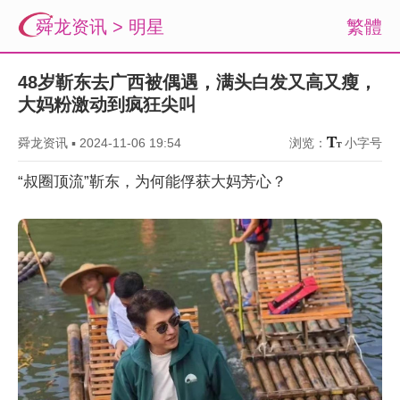
舜龙资讯
>
明星
繁體
48岁靳东去广西被偶遇，满头白发又高又瘦，
大妈粉激动到疯狂尖叫
舜龙资讯
▪
2024-11-06 19:54
浏览：
小字号
“叔圈顶流”靳东，为何能俘获大妈芳心？