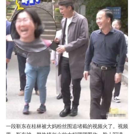
一段靳东在桂林被大妈粉丝围追堵截的视频火了。视频