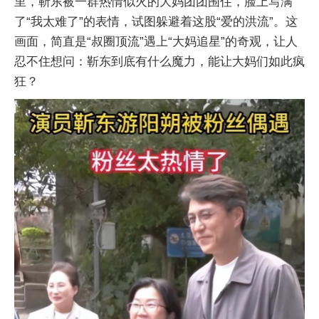
里，靳东被一群热情似火的大妈团团围住，脸上写满
了“我太难了”的表情，试图躲避着这股“爱的洪流”。这
画面，简直是“叔圈顶流”遇上“大妈追星”的奇观，让人
忍不住想问：靳东到底有什么魔力，能让大妈们如此疯
狂？