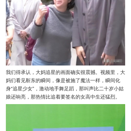
我们得承认，大妈追星的画面确实很震撼。视频里，大
妈们看见靳东的瞬间，像是被施了魔法一样，瞬间化
身“追星少女”，激动地手舞足蹈，那叫声比二十岁小姑
娘还响亮，那热情比追着要签名的女高中生还猛烈。