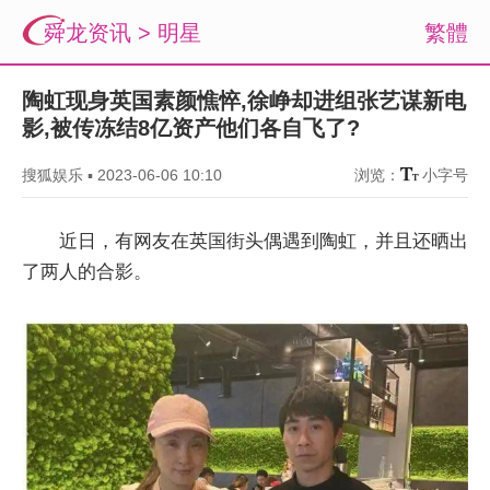
舜龙资讯
>
明星
繁體
陶虹现身英国素颜憔悴,徐峥却进组张艺谋新电
影,被传冻结8亿资产他们各自飞了?
搜狐娱乐
▪
2023-06-06 10:10
浏览：
小字号
近日，有网友在英国街头偶遇到陶虹，并且还晒出
了两人的合影。