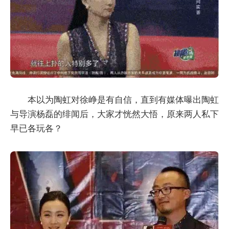
本以为陶虹对徐峥是有自信，直到有媒体曝出陶虹
与导演杨磊的绯闻后，大家才恍然大悟，原来两人私下
早已各玩各？