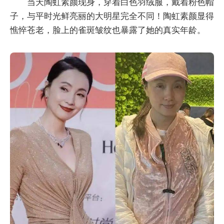
当天陶虹素颜现身，穿着白色羽绒服，戴着粉色帽
子，与平时光鲜亮丽的大明星完全不同！陶虹素颜显得
憔悴苍老，脸上的雀斑皱纹也暴露了她的真实年龄。