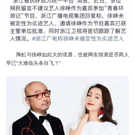
陶虹与徐峥如此大的境遇，也被网友猜测是否两人
早已“大难临头各自飞？”