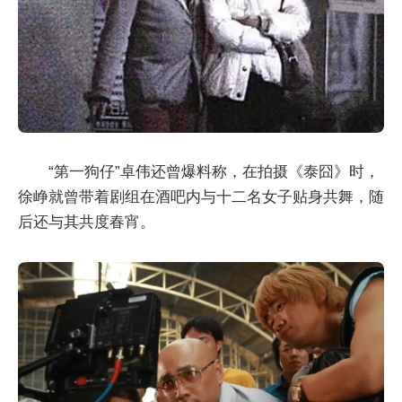
“第一狗仔”卓伟还曾爆料称，在拍摄《泰囧》时，
徐峥就曾带着剧组在酒吧内与十二名女子贴身共舞，随
后还与其共度春宵。