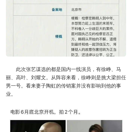
此次张艺谋选的都是国内一线演员，有徐峥、马
丽、高叶、刘耀文。从阵容来看，徐峥则是挑大梁担任
男一号。看来妻子陶虹的传销案并没有影响到他的事
业。