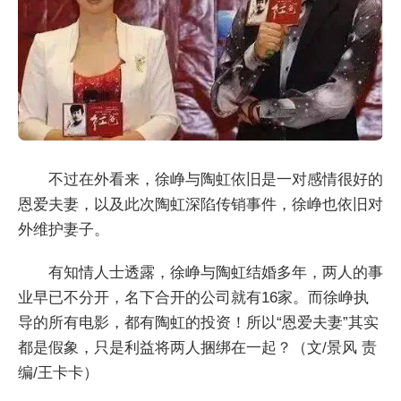
不过在外看来，徐峥与陶虹依旧是一对感情很好的
恩爱夫妻，以及此次陶虹深陷传销事件，徐峥也依旧对
外维护妻子。
有知情人士透露，徐峥与陶虹结婚多年，两人的事
业早已不分开，名下合开的公司就有16家。而徐峥执
导的所有电影，都有陶虹的投资！所以“恩爱夫妻”其实
都是假象，只是利益将两人捆绑在一起？（文/景风 责
编/王卡卡）