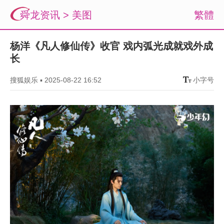
舜龙资讯
>
美图
繁體
杨洋《凡人修仙传》收官 戏内弧光成就戏外成
长
搜狐娱乐
▪
2025-08-22 16:52
小字号