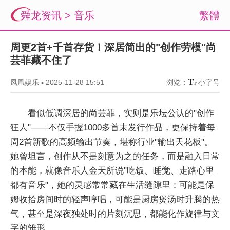
舜龙资讯
>
音乐
繁體
周更2首+千首存货！深居简出的"创作劳模"尚
芸菲藏不住了
凤凰娱乐
▪
2025-11-28 15:51
浏览：
小字号
看似低调深居的尚芸菲，实则是乐坛公认的"创作
狂人"——不仅手握1000多首未发行作品，更保持着每
周2首新歌的高频输出节奏，堪称行业"输出天花板"。
她曾坦言，创作从不是刻意为之的任务，而是融入日常
的本能，就像音乐人金天所说"吃饭、睡觉、走路心里
都有音乐"，她的灵感常常藏在生活缝隙里：可能是保
姆收拾房间时的轻声哼唱，可能是厨房煲汤时升腾的热
气，甚至是深夜独处时的片刻沉思，都能化作旋律与文
字的雏形。