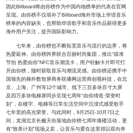
因此Billboard将由你榜作为中国内地榜单的代表在官网
呈现。由你榜不仅填补了Billboard海外市场上华语音乐
榜单的内容缺失，也帮助华语歌手和音乐作品获得更多
海外用户关注，提升国际影响力。
七年来，由你榜也不断拓宽音乐与流行的边界，将
热爱延伸。由你榜跨界联合百丽时尚集团，推出“踩准
节拍 热爱由你”NFC音乐潮流卡，用户轻触卡片即可打
开由你榜，随时获取音乐与潮流灵感。由你榜还携手中
国领先的梯外数智屏商务联播网运营商创视科技，在北
京、上海、广州等12个城市、线下三百多块百寸大屏
及四万多块电梯屏同步呈现七周年“由你缔造·荣誉时
刻”，在楼宇、电梯等日常生活空间中沉浸式感受歌手
七年里的高光荣誉。与此同时，9月25日-10月7日之
间，龙湖北京长楹天街落地由你榜七周年痛楼活动，更
有“致美计划”现场义卖，让音乐与爱在这里得以双向奔