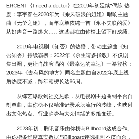
ERCENT《I need a doctor》在2019年初延续“偶练”热
度；李宇春在2020年为《乘风破浪的姐姐》唱响主题
曲《无价之姐》，而年底单依纯一首《永不失联的爱》
从好声音一路爆火……这些都在由你榜上留下好成绩。
2019年电视剧《知否》的热播，带动主题曲《知
否知否》持续霸榜；2022年《余生请多指教》不仅剧
集出圈，更让肖战演唱的《最幸运的幸运》一举登榜；
2023年《去有风的地方》同名主题曲自2022年底上线
后热度不减，跨年霸榜长达86周。
从综艺爆款到社交热歌，从电视剧主题曲到平台自
制单曲，由你榜不仅精准记录乐坛流行的波峰，也映射
出文化热点、行业趋势与大众情绪的多维变迁。
2023年初，腾讯音乐由你榜与Billboard达成合作。
由你榜多维度真实数据与Billboard评选机制不谋而合，