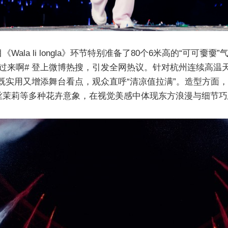
ala li longla》环节特别准备了80个6米高的“可可
过来啊# 登上微博热搜，引发全网热议。针对杭州连续高温
既实用又增添舞台看点，观众直呼“清凉值拉满”。造型方面，
丝茉莉等多种花卉意象，在视觉美感中体现东方浪漫与细节巧