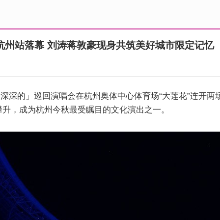
杭州站落幕 刘涛蒋敦豪现身共筑美好城市限定记忆
25「深深的」巡回演唱会在杭州奥体中心体育场“大莲花”连开
攀升，成为杭州今秋最受瞩目的文化演出之一。