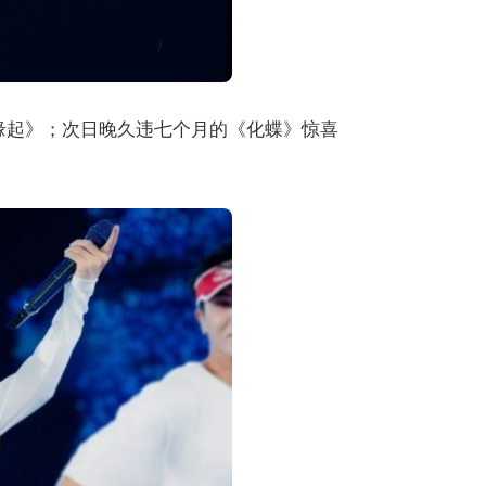
《缘起》；次日晚久违七个月的《化蝶》惊喜