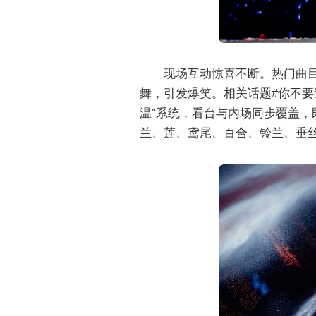
现场互动惊喜不断。热门曲目《W
舞，引发爆笑。相关话题#你不要
温”系统，看台与内场同步覆盖，
兰、莲、鸢尾、百合、铃兰、垂