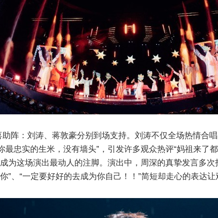
喜助阵：刘涛、蒋敦豪分别到场支持。刘涛不仅全场热情合唱
你最忠实的生米，没有墙头”，引发许多观众热评“妈祖来了
，成为这场演出最动人的注脚。演出中，周深的真挚发言多次
个你”、“一定要好好的去成为你自己！！”简短却走心的表达让