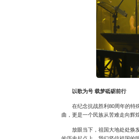
以歌为号 载梦砥砺前行
在纪念抗战胜利80周年的
曲，更是一个民族从苦难走向辉
放眼当下，祖国大地处处焕
的历史起点上，我们坚信祖国的