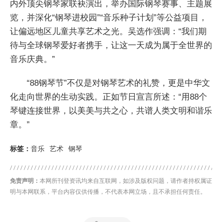
内外顶尖钢琴家联袂演出，举办国际钢琴赛事、主题展
览，并深化“钢琴进校园”“音乐种子计划”等公益项目，
让偏远地区儿童共享艺术之光。吴选作强调：“我们期
待与全球钢琴爱好者携手，让这一天成为属于全世界的
音乐庆典。”
“88钢琴节”不仅是对钢琴艺术的礼赞，更是中华文
化走向世界的生动实践。正如节日宣言所述：“用88个
琴键连接世界，以美美与共之心，共谱人类文明和谐乐
章。”
标签：
音乐
艺术
钢琴
免责声明：
本网所刊登资讯均来自互联网，如涉及版权问题，请作者持权属证
明与本网联系，平台内容仅供传播，不代表本网立场，且不承担任何责任。