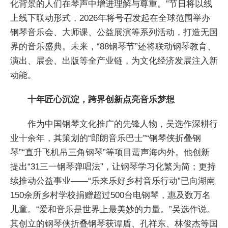
化背景的人们在琴声中增进理解与尊重。”节日将以线
上线下联动形式，2026年将号召发起在全球范围举办
钢琴音乐会、大师课、公益展演等系列活动，打造无国
界的音乐盛典。未来，“88钢琴节”还将联动钢琴教育、
演出、展会、出版等全产业链，为文化经济发展注入新
动能。
十年匠心沉淀，跨界创新点亮音乐梦想
作为中国钢琴文化推广的先锋人物，吴选作深耕行
业十余年，其策划的“郎朗音乐巴士”“钢琴侠折叠钢
琴”“直升飞机吊三角钢琴”等项目蜚声海内外。他创新
提出“31三一钢琴弹唱法”，让钢琴学习化繁为简；更持
续推动公益事业——“乐来乐好乡村音乐行动”已向湖南
150余所乡村学校捐赠超过500台电钢琴，惠及数万名
儿童。“爱和音乐是世界上最美妙的力量。”吴选作说。
其创立的钢琴侠折叠钢琴获谭盾、孔祥东、林俊杰等国