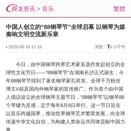
舜龙资讯
>
音乐
繁體
中国人创立的“88钢琴节”全球启幕 以钢琴为媒
奏响文明交流新乐章
▪
2025-08-18 17:16
浏览：
小字号
今日，由中国钢琴跨界艺术家吴选作发起创立的全
球性文化节日——“88钢琴节”在湖南长沙正式诞生，今
年88钢琴节得到了著名钢琴家孔祥东、全球千万粉丝
博主V叔及国内外钢琴家的宣传推广。作为首个由中国
人倡议设立的全球钢琴主题节日，“88钢琴节”以钢琴88
个琴键为灵感，定于每年8月8日举行。这一节日旨在
以音乐跨越国界，推动世界钢琴艺术繁荣发展，向全球
传递中华文化自信，为构建人类命运共同体贡献中国力
量。