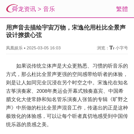
舜龙资讯
>
音乐
繁體
用声音去描绘宇宙万物，宋逸伦用杜比全景声
设计撩拨心弦
凤凰娱乐
▪
2025-03-05 16:03
浏览：
小字号
如果说传统立体声是大众更熟悉、习惯的听音乐的
方式，那么杜比全景声更强的空间感带给听者的体验，
则是让人如同完全沉浸在另个时空之中。宋逸伦在知名
古筝演奏家、2008年奥运会开幕式独奏嘉宾、中国希
腊文化大使常静和知名管乐演奏人张笛的专辑《旷野之
声》中所做的杜比全景声混音工作，传递出的正是这种
极致化的体验感，可以让每个听者真切地感受到中国传
统乐器的质感之美。