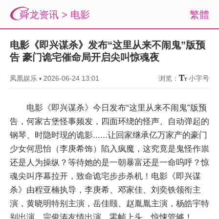
舜龙资讯
>
电影
繁體
电影《即兴谋杀》发布“这里从来不闹鬼”版预
告 豪门诡宅催命局开启尖叫惊魂夜
凤凰娱乐
▪
2026-06-24 13:01
浏览：
小字号
电影《即兴谋杀》今日发布“这里从来不闹鬼”版预
告，何家古堡怪事频发，四面环绕的怪声、自动弹起的
钢琴、时隐时现的诡影......让回家继承亿万家产的豪门
少女何思怡（李庚希饰）陷入疯魔，这究竟是鬼怪作祟
还是人为操纵？等待她的是一朝暴富还是一命呜呼？惊
魂尖叫序幕拉开，致命诡宅步步杀机！电影《即兴谋
杀》由程亚楠执导，李庚希、邓家佳、刘奕铁领衔主
演，黄晓明特别主演，岳佳颐、赵胤胤主演，杨皓宇特
别出演，宗俊涛友情出演，零帧上头，惊悚管够！