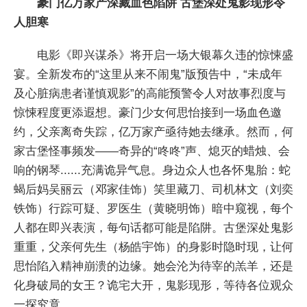
豪门亿万家产深藏血色陷阱 古堡深处鬼影现形令
人胆寒
电影《即兴谋杀》将开启一场大银幕久违的惊悚盛
宴。全新发布的“这里从来不闹鬼”版预告中，“未成年
及心脏病患者谨慎观影”的高能预警令人对故事烈度与
惊悚程度更添遐想。豪门少女何思怡接到一场血色邀
约，父亲离奇失踪，亿万家产亟待她去继承。然而，何
家古堡怪事频发——奇异的“咚咚”声、熄灭的蜡烛、会
响的钢琴......充满诡异气息。身边众人也各怀鬼胎：蛇
蝎后妈吴丽云（邓家佳饰）笑里藏刀、司机林文（刘奕
铁饰）行踪可疑、罗医生（黄晓明饰）暗中窥视，每个
人都在即兴表演，每句话都可能是陷阱。古堡深处鬼影
重重，父亲何先生（杨皓宇饰）的身影时隐时现，让何
思怡陷入精神崩溃的边缘。她会沦为待宰的羔羊，还是
化身破局的女王？诡宅大开，鬼影现形，等待各位观众
一探究竟。