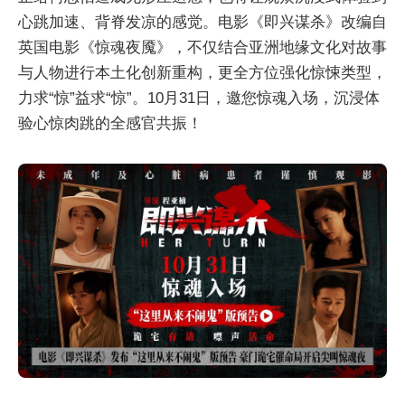
心跳加速、背脊发凉的感觉。电影《即兴谋杀》改编自
英国电影《惊魂夜魇》，不仅结合亚洲地缘文化对故事
与人物进行本土化创新重构，更全方位强化惊悚类型，
力求“惊”益求“惊”。10月31日，邀您惊魂入场，沉浸体
验心惊肉跳的全感官共振！