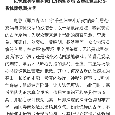
以惊悚类型重构豪门恩怨修罗场 古堡如迷宫陷阱
将惊悚氛围拉满
电影《即兴谋杀》将“千金归来斗后妈”的豪门恩怨
戏码与惊悚类型巧妙结合，以一场赢家通吃、输家丧命
的古堡杀局，为观众带来超乎想象的感官刺激。李庚
希、邓家佳、刘奕铁、黄晓明、杨皓宇等一众实力演员
纷纷入局，在这座“修罗场”里全员杀疯，无论是戏里尔
虞我诈地斗法，还是戏外火花四溅地飙戏，皆赚足观众
的期待。幕后团队匠心打造的孤岛、悬崖、古堡等场景
亦将惊悚氛围营造到极致。其中，何家古堡的质感尤为
突出，长长的走廊、考究的餐厅、神秘的密室......皆阴
气森森，组成迷宫陷阱，让人逃无可逃。与此同时，幕
后团队为追求真实质感，借用古董钢琴和餐具作为道
具，并精心设计视觉元素，压抑深邃的深绿色调遍布古
堡，如同毒药般散发出腾腾杀气。如此诡异的古堡，不
止给何思怡造成无形压迫感，也将让观众沉浸式体验到