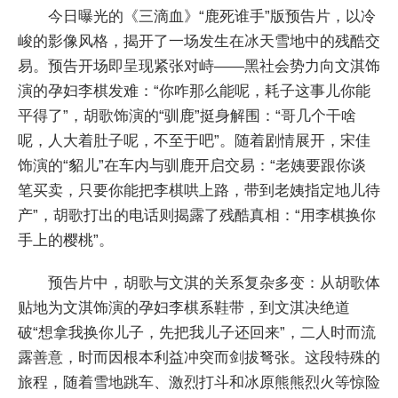
今日曝光的《三滴血》“鹿死谁手”版预告片，以冷
峻的影像风格，揭开了一场发生在冰天雪地中的残酷交
易。预告开场即呈现紧张对峙——黑社会势力向文淇饰
演的孕妇李棋发难：“你咋那么能呢，耗子这事儿你能
平得了”，胡歌饰演的“驯鹿”挺身解围：“哥几个干啥
呢，人大着肚子呢，不至于吧”。随着剧情展开，宋佳
饰演的“貂儿”在车内与驯鹿开启交易：“老姨要跟你谈
笔买卖，只要你能把李棋哄上路，带到老姨指定地儿待
产”，胡歌打出的电话则揭露了残酷真相：“用李棋换你
手上的樱桃”。
预告片中，胡歌与文淇的关系复杂多变：从胡歌体
贴地为文淇饰演的孕妇李棋系鞋带，到文淇决绝道
破“想拿我换你儿子，先把我儿子还回来”，二人时而流
露善意，时而因根本利益冲突而剑拔弩张。这段特殊的
旅程，随着雪地跳车、激烈打斗和冰原熊熊烈火等惊险