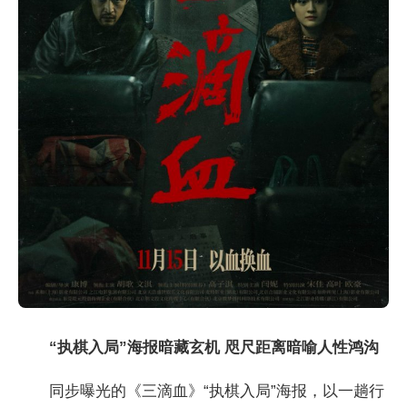
“执棋入局”海报暗藏玄机 咫尺距离暗喻人性鸿沟
同步曝光的《三滴血》“执棋入局”海报，以一趟行