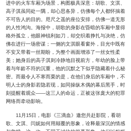
进中的火车车厢为场景，构图极具深意：胡歌、文淇、
高子淇虽同处一隅，却心思各异，仿佛每个人都怀揣着
不可告人的目的。咫尺之遥的座位安排，仿佛一道无形
的人性鸿沟。海报中，胡歌的身影在昏暗的车厢中显得
格外孤立，他眼神锐利如刀，却交织着挣扎与决绝，仿
佛在进行一场密谋；一侧的文淇眼看窗外，目光中既有
不安又带着一丝期盼，为整个画面增添了一丝女性柔
美；她身后的高子淇则冷静地目视前方，年幼的脸上带
着与年龄不符的沉重，他的沉默之下似乎隐藏着什么秘
密。而最令人不寒而栗的是，在他们身后的车厢中，不
明人士的身影若隐若现，如同操纵木偶的幕后黑手，时
刻提醒着观众——这三人的命运，正被这张庞大的犯罪
网络而牵动影响。
11月15日，电影《三滴血》邀您共赴影院，看胡
歌、文淇、闫妮如何用颠覆的形象，诠释最深沉的情感