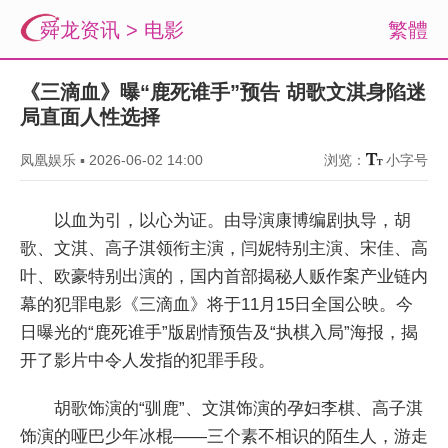
舜龙资讯
>
电影
繁體
《三滴血》曝“鹿死谁手”预告 胡歌文淇身陷迷
局直面人性选择
凤凰娱乐
▪
2026-06-02 14:00
浏览：
小字号
以血为引，以心为证。由导演康博编剧执导，胡
歌、文淇、高子淇领衔主演，闫妮特别主演、宋佳、高
叶、欧豪特别出演的，国内首部揭秘人贩作案产业链内
幕的犯罪电影《三滴血》将于11月15日全国公映。今
日曝光的“鹿死谁手”版剧情预告及“执棋入局”海报，揭
开了影片中令人发指的犯罪手段。
胡歌饰演的“驯鹿”、文淇饰演的孕妇李棋、高子淇
饰演的哑巴少年冰棍——三个素不相识的陌生人，游走