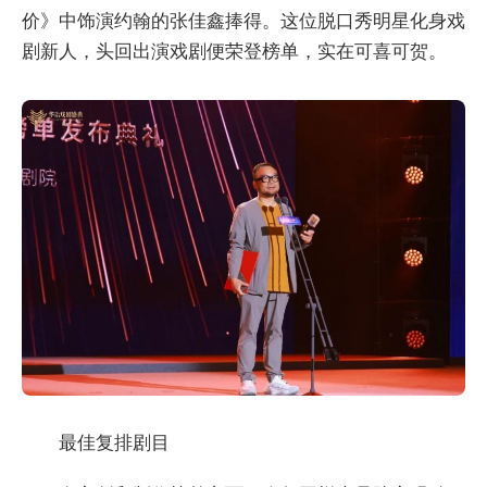
价》中饰演约翰的张佳鑫捧得。这位脱口秀明星化身戏
剧新人，头回出演戏剧便荣登榜单，实在可喜可贺。
最佳复排剧目