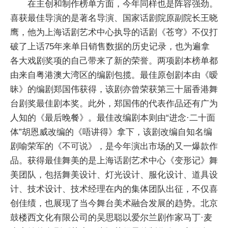
在主创和制作榜单方面，今年同样也是阵容强劲。
喜获最佳导演的是著名导演、国家话剧院原副院长王晓
鹰，他为上海话剧艺术中心执导的话剧《苍穹》不仅打
破了上话75年来单日销售数据的历史记录，也为遍拿
各大戏剧奖项的自己带来了新的荣誉。两项剧本榜单都
由来自粤港澳大湾区的编剧包揽。最佳原创剧本由《暧
昧》的编剧郑国伟获得，该剧亦曾荣获第三十届香港舞
台剧奖最佳剧本奖。此外，郑国伟的代表作品还有广为
人知的《最后晚餐》。最佳改编剧本则由“进念·二十面
体”胡恩威改编的《唔讲得》拿下，该剧改编自知名编
剧喻荣军的《不可说》，是今年演出市场的又一爆款作
品。获得最佳舞美的是上海话剧艺术中心《变形记》舞
美团队，包括舞美设计、灯光设计、服化设计、道具设
计、技术设计、技术经理在内的集体团队出征，不仅喜
创佳绩，也展现了当今舞台美术融合发展的趋势。北京
鼓楼西文化有限公司的吴思聪以爱尔兰剧作家马丁·麦