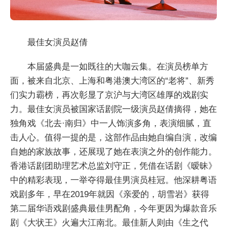
最佳女演员赵倩
本届盛典是一如既往的大咖云集。在演员榜单方
面，被来自北京、上海和粤港澳大湾区的“老将”、新秀
们实力霸榜，再次彰显了京沪与大湾区雄厚的戏剧实
力。最佳女演员被国家话剧院一级演员赵倩摘得，她在
独角戏《北去·南归》中一人饰演多角，表演细腻，直
击人心。值得一提的是，这部作品由她自编自演，改编
自她的家族故事，还展现了她在表演之外的创作能力。
香港话剧团助理艺术总监刘守正，凭借在话剧《暧昧》
中的精彩表现，一举夺得最佳男演员桂冠。他深耕粤语
戏剧多年，早在2019年就因《亲爱的，胡雪岩》获得
第二届华语戏剧盛典最佳男配角，今年更因为爆款音乐
剧《大状王》火遍大江南北。最佳新人则由《生之代