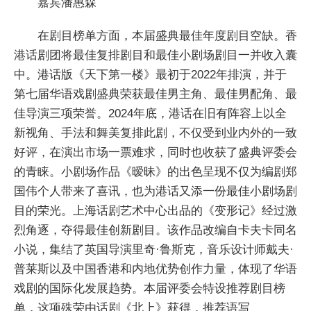
嘉宾潘惠森
在剧目榜单方面，本届盛典最佳年度剧目空缺。香
港话剧团将最佳复排剧目和最佳小剧场剧目一并收入囊
中。港话版《天下第一楼》最初于2022年排演，并于
第七届华语戏剧盛典荣获最佳男主角、最佳男配角、最
佳导演三项荣誉。2024年底，港话在旧有阵容上以全
新视角、手法和舞美复排此剧，不仅受到业内外的一致
好评，在演出市场一票难求，同时也收获了盛典评委会
的青睐。小剧场作品《暧昧》的出色呈现不仅为编剧郑
国伟个人带来了喜讯，也为港话又添一份最佳小剧场剧
目的荣光。上海话剧艺术中心出品的《变形记》经过激
烈角逐，夺得最佳创新剧目。该作品改编自卡夫卡同名
小说，集结了英国导演里奇·鲁斯克，音乐设计师戴夫·
普莱斯以及中国香港和内地优势创作力量，体现了华语
戏剧的国际化发展趋势。本届评委会特设推荐剧目榜
单，这项殊荣由话剧《北上》获得，推荐语写