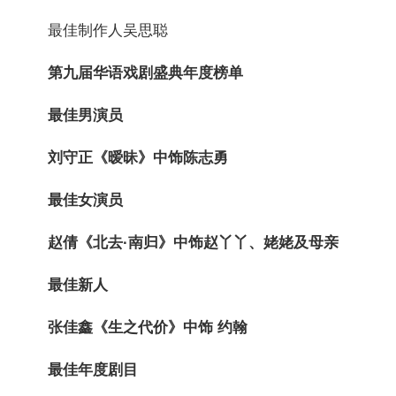
最佳制作人吴思聪
第九届华语戏剧盛典年度榜单
最佳男演员
刘守正
《暧昧》中饰陈志勇
最
佳女演员
赵倩
《北去·南归》中饰赵丫丫、姥姥及母亲
最
佳新人
张佳鑫
《生之代价》中饰 约翰
最
佳年度剧目