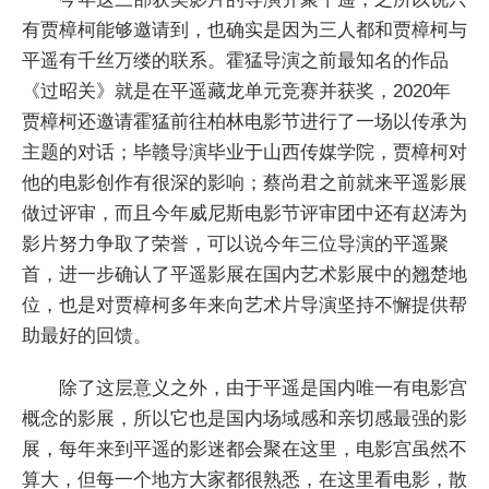
有贾樟柯能够邀请到，也确实是因为三人都和贾樟柯与
平遥有千丝万缕的联系。霍猛导演之前最知名的作品
《过昭关》就是在平遥藏龙单元竞赛并获奖，2020年
贾樟柯还邀请霍猛前往柏林电影节进行了一场以传承为
主题的对话；毕赣导演毕业于山西传媒学院，贾樟柯对
他的电影创作有很深的影响；蔡尚君之前就来平遥影展
做过评审，而且今年威尼斯电影节评审团中还有赵涛为
影片努力争取了荣誉，可以说今年三位导演的平遥聚
首，进一步确认了平遥影展在国内艺术影展中的翘楚地
位，也是对贾樟柯多年来向艺术片导演坚持不懈提供帮
助最好的回馈。
除了这层意义之外，由于平遥是国内唯一有电影宫
概念的影展，所以它也是国内场域感和亲切感最强的影
展，每年来到平遥的影迷都会聚在这里，电影宫虽然不
算大，但每一个地方大家都很熟悉，在这里看电影，散