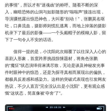
的事情”，所以才有“迷魂凼”的称呼。随着不断的深
入，幽暗恐怖的山洞与如影随形的“嗡嗡声”接连出现，
导演骤然露出惊恐神色，大叫着“别动！”，张鹏莫名呕
吐，口鼻流血，摄影师则慌乱逃离，而地上掉落的摄影
机录下了最后的影像——一个头戴帽子的模糊人影，留
下了一句令人不安的话语。
值得一提的是，小沈阳此次颠覆了以往深入人心的
喜剧人形象，首度跨界挑战惊悚题材，将角色张鹏
的“魔怔”状态演绎得淋漓尽致，无论是谈及神秘发光事
件时眼神中的惊恐，还是为探寻真相而展现出的偏执，
都极具反差感和感染力。这样的突破式表现也引发网友
热议，不少人直言“完全没认出是小沈阳”，更有观众感
慨“这状态，简直像被‘夺舍’了”。