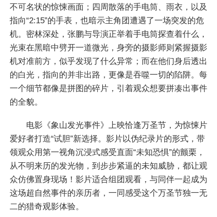
不可名状的惊悚画面；四周散落的手电筒、雨衣，以及
指向“2:15”的手表，也暗示主角团遭遇了一场突发的危
机。密林深处，张鹏与导演正举着手电筒探查着什么，
光束在黑暗中劈开一道微光，身旁的摄影师则紧握摄影
机对准前方，似乎发现了什么异常；而在他们身后透出
的白光，指向的并非出路，更像是吞噬一切的陷阱。每
一个细节都像是拼图的碎片，引着观众想要拼凑出事件
的全貌。
电影《象山发光事件》上映恰逢万圣节，为惊悚片
爱好者打造“试胆”新选择。影片以伪纪录片的形式，带
领观众用第一视角沉浸式感受直面“未知恐惧”的颤栗，
从不明来历的发光物，到步步紧逼的未知威胁，都让观
众仿佛置身现场！影片适合组团观看，与同伴一起成为
这场超自然事件的亲历者，一同感受这个万圣节独一无
二的猎奇观影体验。