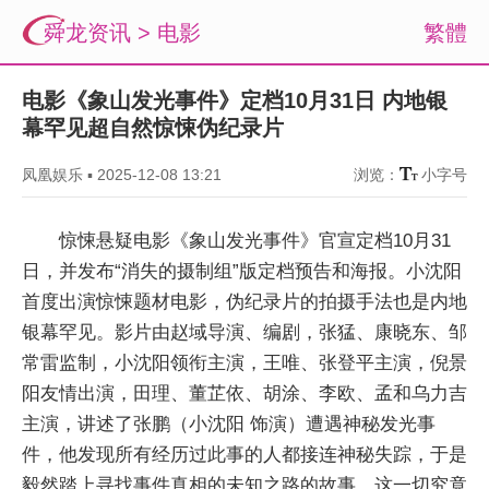
舜龙资讯
>
电影
繁體
电影《象山发光事件》定档10月31日 内地银
幕罕见超自然惊悚伪纪录片
凤凰娱乐
▪
2025-12-08 13:21
浏览：
小字号
惊悚悬疑电影《象山发光事件》官宣定档10月31
日，并发布“消失的摄制组”版定档预告和海报。小沈阳
首度出演惊悚题材电影，伪纪录片的拍摄手法也是内地
银幕罕见。影片由赵域导演、编剧，张猛、康晓东、邹
常雷监制，小沈阳领衔主演，王唯、张登平主演，倪景
阳友情出演，田理、董芷依、胡涂、李欧、孟和乌力吉
主演，讲述了张鹏（小沈阳 饰演）遭遇神秘发光事
件，他发现所有经历过此事的人都接连神秘失踪，于是
毅然踏上寻找事件真相的未知之路的故事。这一切究竟