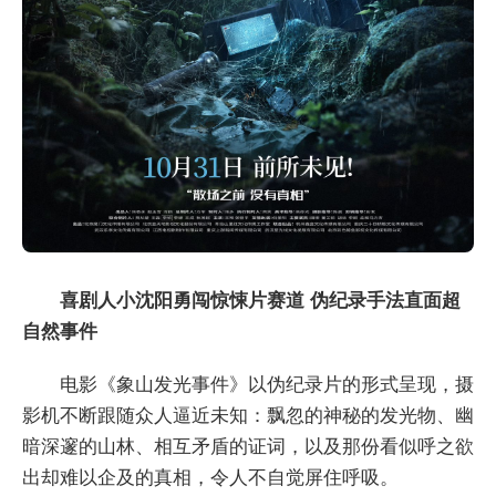
喜剧人
小沈阳
勇闯惊悚片赛道
伪纪录
手法直面超
自然事件
电影《象山发光事件》以伪纪录片的形式呈现，摄
影机不断跟随众人逼近未知：飘忽的神秘的发光物、幽
暗深邃的山林、相互矛盾的证词，以及那份看似呼之欲
出却难以企及的真相，令人不自觉屏住呼吸。