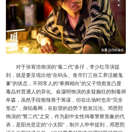
对于张宥浩饰演的“毒二代”多仔，李少红导演提
到，就是要呈现出他“在码头、鱼市打三份工养活赌鬼
爹”的状态，不同常人的“拳脚相向”的父子情愈发凸显
毒品对普通人的异化。俞灏明饰演的多疑癫狂的制毒师
牟森，虽然手段狠辣善于筹谋，但在出场时也非“完全
形态”，身陷毒网，在欲望的趋势下愈发沉沦。邓恩熙
饰演的“警二代”之安，作为剧中女性缉毒警察形象的代
表，是阳光坚定的“小太阳”，制片人申申提到，邓恩熙