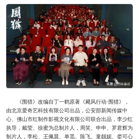
《围猎》改编自丁一鹤原著《飓风行动·围猎》，
由北京爱奇艺科技有限公司出品，公安部新闻传媒中
心、佛山市红制作影视文化有限公司联合出品，李少红
执导，戴莹、徐蜜为总制片人，周笑、申申、罗君辉为
制片人，李松、王佩晨、单觅、陈飞、童靓妮、娄可心