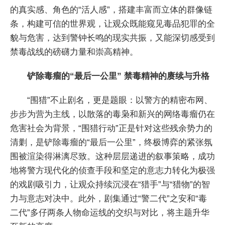
的真实感、角色的“活人感”，搭建丰富而立体的群像链
条，构建可信的世界观，让观众既能窥见毒品犯罪的全
貌与危害，达到警钟长鸣的现实共振，又能深切感受到
禁毒战线的磅礴力量和崇高精神。
铲除毒瘤的“最后一公里” 禁毒精神的赓续与升格
“围猎”不止剧名，更是题眼：以警方的精密布网、
步步为营为主线，以散落的毒枭和新兴的网络毒瘤仍在
危害社会为背景，“围猎行动”正是针对这些残余势力的
清剿，是铲除毒瘤的“最后一公里”，终极博弈的紧张氛
围被渲染得淋漓尽致。这种层层递进的叙事策略，成功
地将警方现代化的侦查手段和坚定的意志力转化为极强
的戏剧吸引力，让观众持续沉浸在“猎手”与“猎物”的智
力与意志对决中。此外，剧集通过“警二代”之安和“毒
二代”多仔两条人物命运线的交织与对比，将主题升华