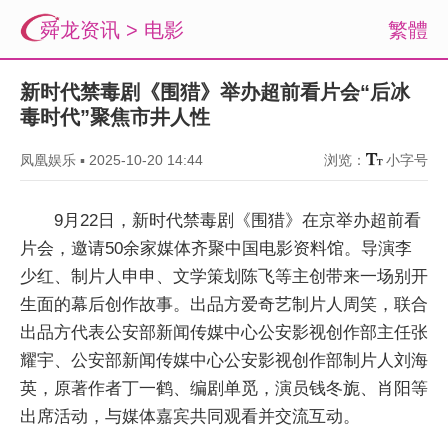
舜龙资讯
>
电影
繁體
新时代禁毒剧《围猎》举办超前看片会“后冰
毒时代”聚焦市井人性
凤凰娱乐
▪
2025-10-20 14:44
浏览：
小字号
9月22日，新时代禁毒剧《围猎》在京举办超前看
片会，邀请50余家媒体齐聚中国电影资料馆。导演李
少红、制片人申申、文学策划陈飞等主创带来一场别开
生面的幕后创作故事。出品方爱奇艺制片人周笑，联合
出品方代表公安部新闻传媒中心公安影视创作部主任张
耀宇、公安部新闻传媒中心公安影视创作部制片人刘海
英，原著作者丁一鹤、编剧单觅，演员钱冬旎、肖阳等
出席活动，与媒体嘉宾共同观看并交流互动。