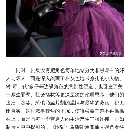
同时，剧集没有把角色简单地划分为非黑即白的好
人与坏人，而是深入刻画了在灰色地带挣扎的小人物。
对“毒二代”多仔等边缘角色的悲剧性塑造，也引发了关
于原生罪孽、社会拯救等更深层次的伦理思考，他们的
迷茫、贪婪、恐惧乃至片刻的温情与最终的救赎，都无
比真实。这种叙事视角的下沉，使得禁毒主题不再高高
在上，而是与每一个普通人的生活产生了强连接。正如
制片人申申提到的，《围猎》希望能用普通人视角看待