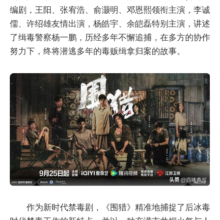
编剧，王阳、张宥浩、俞灏明、邓恩熙领衔主演，李诚
儒、许绍雄友情出演，杨皓宇、余皑磊特别主演，讲述
了缉毒警察杨一鹏，历经多年不懈追捕，在多方的协作
努力下，终将潜逃多年的毒贩缉拿归案的故事。
作为新时代禁毒剧，《围猎》精准地捕捉了后冰毒