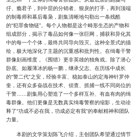
仔、瘾君子，到中层的分销者、狠戾的打手，再到顶端
的制毒师和幕后毒枭，剧集清晰地勾勒出一条残酷
的“犯罪食物链”。每个人物都是这个畸形生态的产物和
组成部分，揭示了毒品如何像一张巨网，捕获和异化其
中的每一个个体，最终共同导向毁灭。这种全景式的描
绘，极大地深化了主题的沉重感和批判性。在缉毒干警
群像刻画维度，《围猎》更非英雄的独角戏。除了潜心
卧底、如履薄冰的杨一鹏，继承父志、在历练中成长
的“警二代”之安，经验丰富、稳如泰山的定海神针罗仲
奎，还有众多奋战在技术、侦查、抓捕一线不同岗位的
干警……剧集用心塑造了一个多样互补、有血有肉的缉
毒群像。他们更像是无数真实缉毒警察的缩影，生动诠
释了“功成不必在我，功成必定有我”的奉献精神和团队
力量。
本剧的文学策划陈飞介绍，主创团队希望通过情节