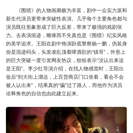
《围猎》的人物画廊极为丰富，剧中一众实力派和
新生代演员更带来突破性表演。几乎每个主要角色都与
演员既往形象形成了巨大反差，带来了极强的戏剧张
力。去表演痕迹，雕琢而不失真也是《围猎》纪实风格
的美学追求。王阳在剧中饰演卧底警察杨一鹏，伪装身
份是混迹码头，头发凌乱顶着啤酒肚的“镇哥”，外形上
的巨大突破一度引发网友热议，纷纷表示“没认出来这
是王阳”。李少红导演介绍，在找人物感觉时，王阳出
妆后“到大街上溜达，上百货商店门口坐着，看会不会
被人认出来”，结果真的“骗”过了路人，而他作为演员
诠释角色的自信也由此建立起来。