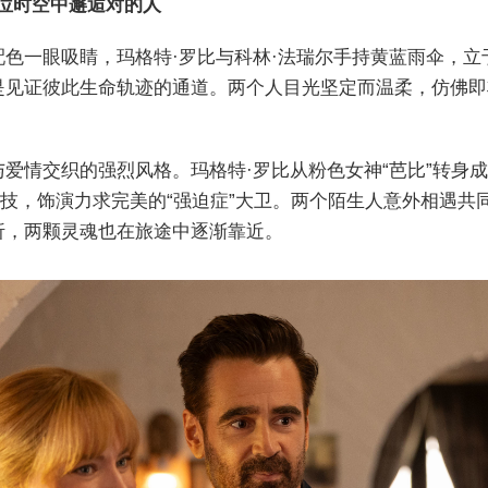
错位时空中邂逅对的人
配色一眼吸睛，玛格特·罗比与科林·法瑞尔手持黄蓝雨伞，
是见证彼此生命轨迹的通道。两个人目光坚定而温柔，仿佛即
爱情交织的强烈风格。玛格特·罗比从粉色女神“芭比”转身
演技，饰演力求完美的“强迫症”大卫。两个陌生人意外相遇
折，两颗灵魂也在旅途中逐渐靠近。