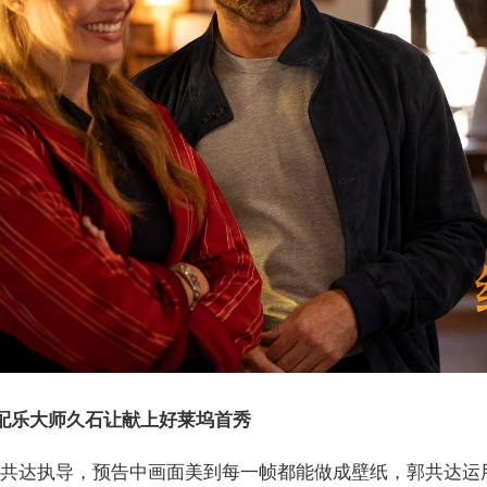
配乐大师久石让献上好莱坞首秀
”郭共达执导，预告中画面美到每一帧都能做成壁纸，郭共达