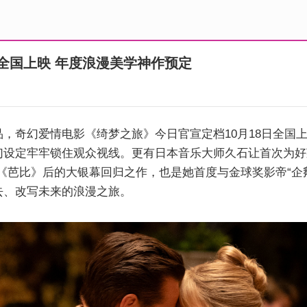
日全国上映 年度浪漫美学神作预定
，奇幻爱情电影《绮梦之旅》今日官宣定档10月18日全国
幻设定牢牢锁住观众视线。更有日本音乐大师久石让首次为好
《芭比》后的大银幕回归之作，也是她首度与金球奖影帝“企
去、改写未来的浪漫之旅。