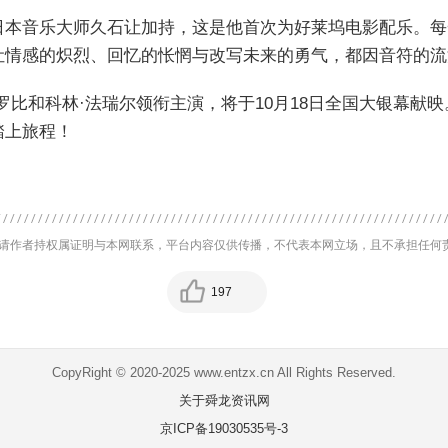
日本音乐大师久石让加持，这是他首次为好莱坞电影配乐。每
让情感的炽烈、回忆的怅惘与改写未来的勇气，都因音符的流
罗比和科林·法瑞尔领衔主演，将于10月18日全国大银幕献
踏上旅程！
请作者持权属证明与本网联系，平台内容仅供传播，不代表本网立场，且不承担任何
197
CopyRight © 2020-2025 www.entzx.cn All Rights Reserved.
关于舜龙资讯网
京ICP备19030535号-3