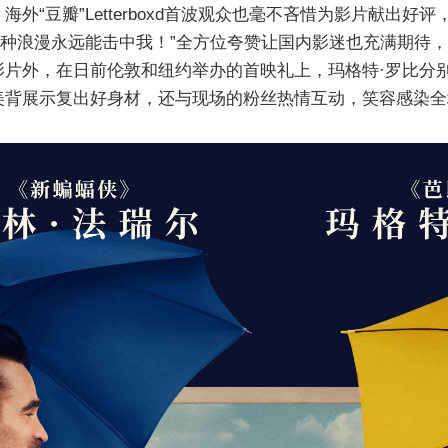
外“豆瓣”Letterboxd首波观众也毫不吝惜为影片献出好
这种浪漫永远能击中我！”全方位夸赞让国内影迷也充满期待
片外，在日前伦敦和纽约举办的首映礼上，玛格特·罗比分别身着
美背展示复出好身材，还与现场的粉丝热情互动，笑容感染全