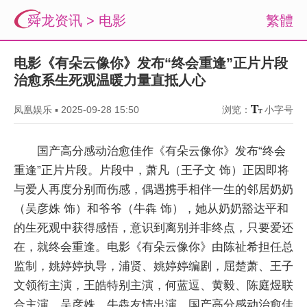
舜龙资讯
>
电影
繁體
电影《有朵云像你》发布“终会重逢”正片片段
治愈系生死观温暖力量直抵人心
凤凰娱乐
▪
2025-09-28 15:50
浏览：
小字号
国产高分感动治愈佳作《有朵云像你》发布“终会
重逢”正片片段。片段中，萧凡（王子文 饰）正因即将
与爱人再度分别而伤感，偶遇携手相伴一生的邻居奶奶
（吴彦姝 饰）和爷爷（牛犇 饰），她从奶奶豁达平和
的生死观中获得感悟，意识到离别并非终点，只要爱还
在，就终会重逢。电影《有朵云像你》由陈祉希担任总
监制，姚婷婷执导，浦贤、姚婷婷编剧，屈楚萧、王子
文领衔主演，王皓特别主演，何蓝逗、黄毅、陈庭煜联
合主演，吴彦姝、牛犇友情出演。国产高分感动治愈佳