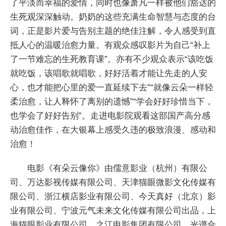
了平淡而幸福的爱情，同时也像萧凡一样被他们豁达的
生死观深深触动。奶奶的这些充满生命智慧与态度的台
词，正是影片爱与告别主题的绝佳注解，令人感受到直
抵人心的温暖治愈力量。有观众感叹影片为自己“补上
了一节难忘的生死教育课”。亦有不少观众表示“该吃饭
就吃饭，该唱歌就唱歌，好好活着才能让先走的人安
心，也才能把心里的爱一直延续下去”“就像云朵一样轻
柔治愈，让人释怀了离别的遗憾”“学会好好珍惜当下，
也学会了好好告别”。走进电影院观看这部国产高分感
动治愈佳作，在大银幕上感受久违的极致浪漫、感动和
治愈！
电影《有朵云像你》由儒意影业（杭州）有限公
司、万达影视传媒有限公司、天津猫眼微影文化传媒有
限公司、浙江横店影业有限公司、今天真好（北京）影
业有限公司、宁波元气未来文化传媒有限公司出品，上
海猫眼影业有限公司、之江电影集团有限公司、光谱合