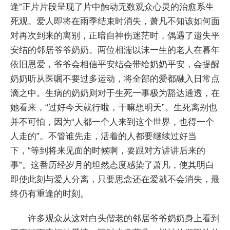
逢”正片片段呈现了片中触动无数观众心灵的治愈系生
死观。爱人即将在雨季结束时消失，萧凡不知该如何面
对再次到来的离别，正暗自神伤迷茫时，偶遇了遗失平
安结的邻居爷爷奶奶。两位相濡以沫一生的老人在暮年
依旧恩爱，爷爷会相信平安结会带给奶奶平安，会提醒
奶奶听从医嘱不要过多运动，将全部的爱都融入日常点
滴之中。生病的奶奶则对于生死一事极为豁达通透，在
她看来，“过好今天就行啦，干嘛想明天”。生死离别也
并不可怕，因为“人都一个人来到这个世界，也得一个
人走的”。不管谁先走，活着的人都要继续过好当
下，“等到将来见面的时候啊，要跟对方讲讲后来的
事”。这番历经岁月的坦然态度感染了萧凡，使其明白
即使此刻与爱人分离，只要思念还在爱就不会消失，最
终仍有重逢的时刻。
许多观众从这对白头偕老的邻居爷爷奶奶身上看到