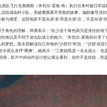
军飞虎队飞行员詹姆斯（米切尔·霍格 饰）执行任务时被日军
队员组成临时小队，突破重围展开营救的故事。编剧兼导演刘
与感受。这部电影不是在讲‘杀’而是在讲‘活’，不是在讲‘伤口
对于角色的理解，韩庚表示：“欢少这个角色因为是潜伏的地
性格以及不同于游击队战士的能力。”米切尔·霍格则分享
的梦想。陈永胜解读自己所饰的“沙胆仔”时说：“‘沙胆’就
型令观众直呼“飒爽”，她表示：“三家姐既是一名女战士，
强调，影片中的动作设计想让观众看到，动作不是炫技，而是