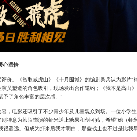
暖心温情
度评价。《智取威虎山》《十月围城》的编剧吴兵认为影片“
位演员塑造的角色吸引，现场发出合作邀约；《我本是高山》
赋予了角色丰富的层次感。”
动容，电影还吸引了不少青少年及儿童观众到场。一位小学生
则特意为韩陌饰演的虾米送上糖果和创可贴，希望“她（虾
我很遥远。但成为虾米后我才明白，那些战士也不过是比我早