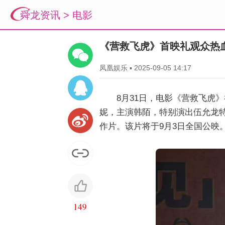
舜龙资讯
>
电影
《营救飞虎》首映礼观众热
凤凰娱乐
▪
2025-09-05 14:17
8月31日，电影《营救飞虎
妮，主演韩陌，特别演出伍允龙
作片。该片将于9月3日全国公映
149