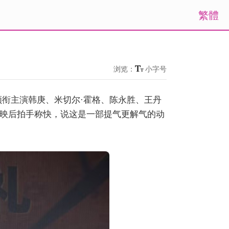
繁體
浏览：
小字号
领衔主演韩庚、米切尔·霍格、陈永胜、王丹
映后拍手称快，说这是一部提气更解气的动