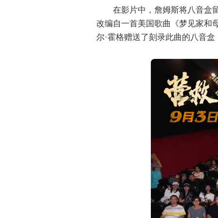
在影片中，詹姆斯将八音盒
改编自一首美国歌曲《梦见家和
尔·霍格赠送了刻录此曲的八音