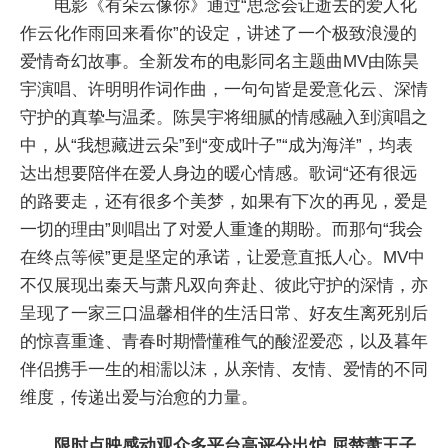
电影《有朵云像你》通过“思念会让逝去的爱人化
作云化作雨回来看你”的设定，讲述了一个极致浪漫的
爱情奇幻故事。全新发布的电影同名主题曲MV由陈昊
宇演唱、许明明作词作曲，一句句皆是爱意化云、深情
守护的真挚与温柔。陈昊宇将细腻的情感融入到演唱之
中，从“我想藏进云朵”到“变成叶子”“成为海洋”，均表
达出想要陪伴在爱人身边的暖心情感。歌词“还有很远
的路要走，还有很多个美梦，如果有下次的再见，爱是
一切的理由”则唱出了对爱人重逢的期盼。而那句“我会
在终点等候”更是坚定的承诺，让爱意直抵人心。MV中
不仅展现出秦天与萧凡双向奔赴、彼此守护的深情，亦
呈现了一家三口温馨相伴的生活日常、好友生离死别后
的惊喜重逢、青春时期懵懂稚气的酸涩爱恋，以及暮年
伴侣携手一生的相濡以沫，从亲情、友情、爱情的不同
维度，传递出爱与治愈的力量。
限时点映感动观众多平台高评分出炉 屈楚萧王子