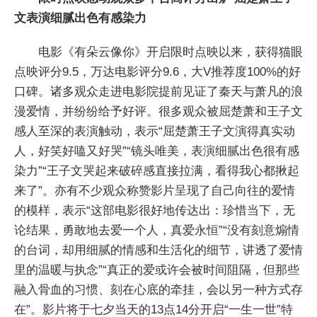
文表演细腻出色有感染力
电影《有朵云像你》开启限时点映以来，获得猫眼
点映评分9.5，万达电影评分9.6，大V推荐度100%的好
口碑。诸多观众走进电影院提前见证了秦天与萧凡的浪
漫爱情，并纷纷给予好评。很多观众被屈楚萧和王子文
感人至深的表演触动，表示“屈楚萧王子文演得真实动
人，好笑好嗑又好哭”“镜头唯美，表演细腻出色很有感
染力”“王子文哭起来破碎感直接拉满，看得我心都揪起
来了”。亦有不少观众称赞影片呈现了自己向往的爱情
的模样，表示“这部电影很好地传达出：珍惜当下，无
论结果，勇敢地去爱一个人，真爱永恒”“没有刻意煽情
的台词，却用细腻的情感和生活化的细节，讲透了爱情
里的温暖与执念”“真正的爱或许会被时间阻隔，但那些
融入骨血的习惯、刻在心底的牵挂，会以另一种方式存
在”。影片将于七夕当天的13点14分开启“一生一世”特