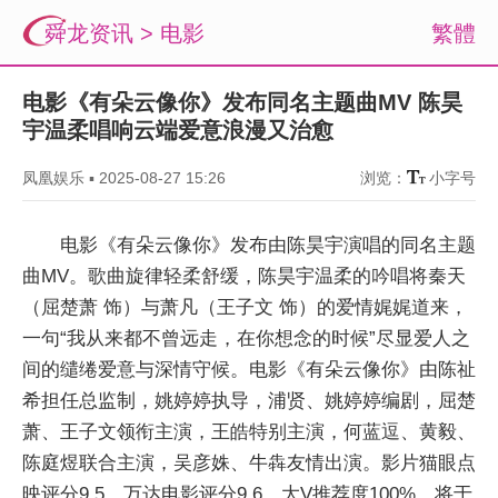
舜龙资讯
>
电影
繁體
电影《有朵云像你》发布同名主题曲MV 陈昊
宇温柔唱响云端爱意浪漫又治愈
凤凰娱乐
▪
2025-08-27 15:26
浏览：
小字号
电影《有朵云像你》发布由陈昊宇演唱的同名主题
曲MV。歌曲旋律轻柔舒缓，陈昊宇温柔的吟唱将秦天
（屈楚萧 饰）与萧凡（王子文 饰）的爱情娓娓道来，
一句“我从来都不曾远走，在你想念的时候”尽显爱人之
间的缱绻爱意与深情守候。电影《有朵云像你》由陈祉
希担任总监制，姚婷婷执导，浦贤、姚婷婷编剧，屈楚
萧、王子文领衔主演，王皓特别主演，何蓝逗、黄毅、
陈庭煜联合主演，吴彦姝、牛犇友情出演。影片猫眼点
映评分9.5，万达电影评分9.6，大V推荐度100%，将于