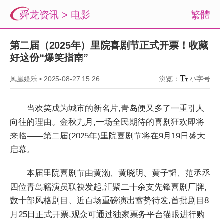
舜龙资讯
>
电影
繁體
第二届（2025年）里院喜剧节正式开票！收藏
好这份“爆笑指南”
凤凰娱乐
▪
2025-08-27 15:26
浏览：
小字号
当欢笑成为城市的新名片,青岛便又多了一重引人
向往的理由。金秋九月,一场全民期待的喜剧狂欢即将
来临——第二届(2025年)里院喜剧节将在9月19日盛大
启幕。
本届里院喜剧节由黄渤、黄晓明、黄子韬、范丞丞
四位青岛籍演员联袂发起,汇聚二十余支先锋喜剧厂牌,
数十部风格剧目、近百场重磅演出蓄势待发,首批剧目8
月25日正式开票,观众可通过独家票务平台猫眼进行购