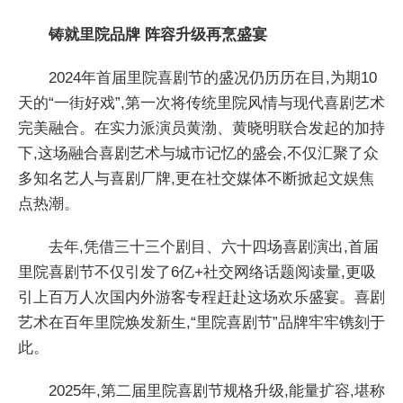
铸就里院品牌 阵容升级再烹盛宴
2024年首届里院喜剧节的盛况仍历历在目,为期10
天的“一街好戏”,第一次将传统里院风情与现代喜剧艺术
完美融合。在实力派演员黄渤、黄晓明联合发起的加持
下,这场融合喜剧艺术与城市记忆的盛会,不仅汇聚了众
多知名艺人与喜剧厂牌,更在社交媒体不断掀起文娱焦
点热潮。
去年,凭借三十三个剧目、六十四场喜剧演出,首届
里院喜剧节不仅引发了6亿+社交网络话题阅读量,更吸
引上百万人次国内外游客专程赶赴这场欢乐盛宴。喜剧
艺术在百年里院焕发新生,“里院喜剧节”品牌牢牢镌刻于
此。
2025年,第二届里院喜剧节规格升级,能量扩容,堪称