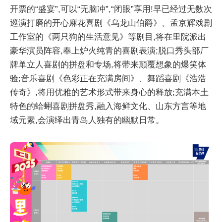
开票的“盛宴”,可以“无脑冲”,“闭眼”享用!早已经过无数次
巡演打磨的开心麻花喜剧《乌龙山伯爵》、孟京辉戏剧
工作室的《两只狗的生活意见》等剧目,将在里院派出
豪华演员阵容,奉上炉火纯青的喜剧表演;脱口秀头部厂
牌单立人喜剧的拼盘和专场,将带来颠覆想象的爆笑体
验;音乐喜剧《色彩正在充满房间》、舞蹈喜剧《浩浩
传奇》,将用优雅的艺术形式带来身心的释放;充满本土
特色的蛤蜊喜剧拼盘秀,融入海鲜文化、山东方言等地
域元素,会演绎出青岛人独有的幽默日常。