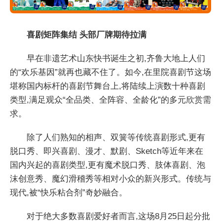
喜剧矩阵集结 头部厂牌期待拉满
早在非遗艺术山东快书诞生之初,齐鲁大地上人们
的“欢乐基因”就再也藏不住了。如今,在里院喜剧节这场
堪称国内标杆的喜剧节舞台上,将陆续上演数十种喜剧
类型,满足观众“全品类、全阵容、全龄化”的多元欣赏需
求。
除了人们熟知的相声、双簧等传统喜剧形式,更有
脱口秀、即兴喜剧、漫才、默剧、Sketch等近年来在
国内兴起的喜剧类型,更有魔术脱口秀、肢体喜剧、泡
沫创意秀、魔幻滑稽秀等相对小众的新兴形式。传统与
现代,被“快乐粘合剂”奇妙融合。
对于绝大多数喜剧爱好者而言,这场8月25日起分批