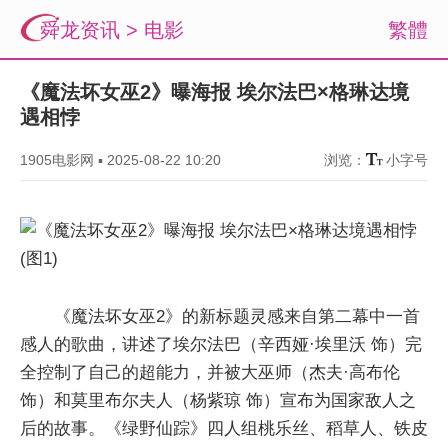
舜龙资讯
>
电影
繁體
《魔法坏女巫2》曝海报 埃尔法巴×格琳达境
遇相悖
1905电影网
▪
2025-08-22 10:20
浏览：
小字号
《魔法坏女巫2》的新标题灵感来自第二幕中一首
感人的歌曲，讲述了埃尔法巴（辛西娅·埃里沃 饰）完
全控制了自己的超能力，并被大巫师（杰夫·高布伦
饰）和莫里布尔夫人（杨紫琼 饰）宣布为国家敌人之
后的故事。《绿野仙踪》四人组桃乐丝、稻草人、铁皮