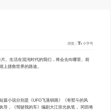
浏览：
小字号
告片。生活在混沌时代的我们，将会去向哪里、前
踏上拯救世界的路途。
短篇小说分别是《UFO飞落钏路》《有熨斗的风
执导，《驾驶我的车》编剧大江崇允执笔， 冈田将