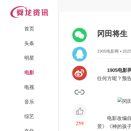
首页
冈田将生
头条
1905电影网
▪
2025
明星
1905电影
电影
往何方呢？预
电视
音乐
综艺
电影改编
259
景》《神的孩