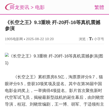
舜龙资讯
>
电影
繁體
《长空之王》9.3重映 歼-20歼-16等真机震撼
参演
1905电影网
▪
2025-08-22 10:20
浏览：
小字号
《长空之王》累积票房8.5亿，淘票票评分9.7，猫
眼评分9.5，曾获10项奖项及提名。其中在第36届中国
电影金鸡奖上，一举摘得4项提名。影片首次聚焦新时
代空军试飞员，揭秘最新型战机的诞生幕后，由刘晓世
导演，桂冠、刘晓世编剧，王一博、胡军、于适领衔主