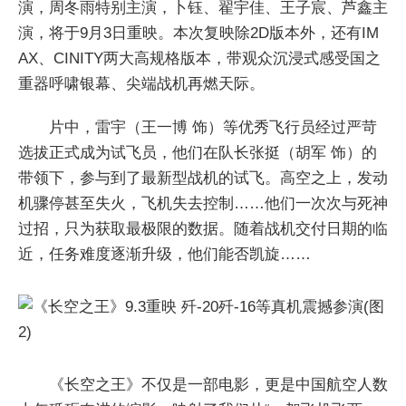
演，周冬雨特别主演，卜钰、翟宇佳、王子宸、芦鑫主
演，将于9月3日重映。本次复映除2D版本外，还有IM
AX、CINITY两大高规格版本，带观众沉浸式感受国之
重器呼啸银幕、尖端战机再燃天际。
片中，雷宇（王一博 饰）等优秀飞行员经过严苛
选拔正式成为试飞员，他们在队长张挺（胡军 饰）的
带领下，参与到了最新型战机的试飞。高空之上，发动
机骤停甚至失火，飞机失去控制……他们一次次与死神
过招，只为获取最极限的数据。随着战机交付日期的临
近，任务难度逐渐升级，他们能否凯旋……
《长空之王》不仅是一部电影，更是中国航空人数