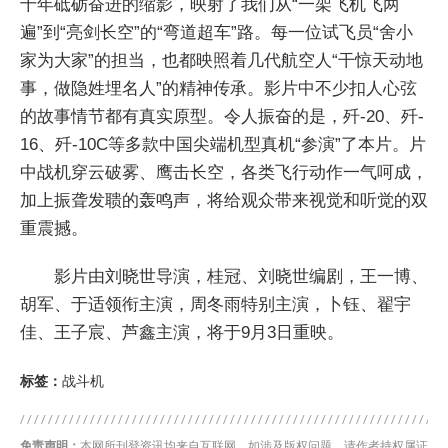
十年砥砺奋进的缩影，映射了我们从“一架飞机飞两
遍”到“亮剑长空”的“弯道超车”路。每一位试飞员“舍小
家为大家”的担当，也都映照着几代航空人“干惊天动地
事，做隐姓埋名人”的精神传承。影片中不少扣人心弦
的故事情节都有真实原型。令人振奋的是，歼-20、歼-
16、歼-10C等多款中国尖端机型真机“参演”了本片。片
中战机穿云破雾、鹰击长空，各类飞行动作一气呵成，
加上振聋发聩的轰鸣声，将给观众带来视觉和听觉的双
重震撼。
影片由刘晓世导演，桂冠、刘晓世编剧，王一博、
胡军、于适领衔主演，周冬雨特别主演，卜钰、翟宇
佳、王子宸、芦鑫主演，将于9月3日重映。
标签：
战斗机
免责声明：
本网所刊登资讯均来自互联网，如涉及版权问题，请作者持权属证