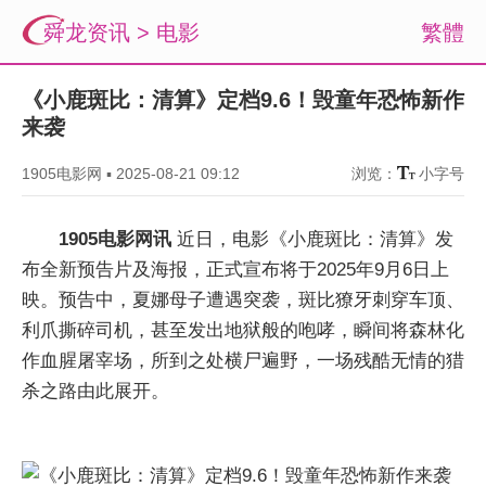
舜龙资讯
>
电影
繁體
《小鹿斑比：清算》定档9.6！毁童年恐怖新作
来袭
1905电影网
▪
2025-08-21 09:12
浏览：
小字号
1905电影网讯
近日，电影《小鹿斑比：清算》发
布全新预告片及海报，正式宣布将于2025年9月6日上
映。预告中，夏娜母子遭遇突袭，斑比獠牙刺穿车顶、
利爪撕碎司机，甚至发出地狱般的咆哮，瞬间将森林化
作血腥屠宰场，所到之处横尸遍野，一场残酷无情的猎
杀之路由此展开。