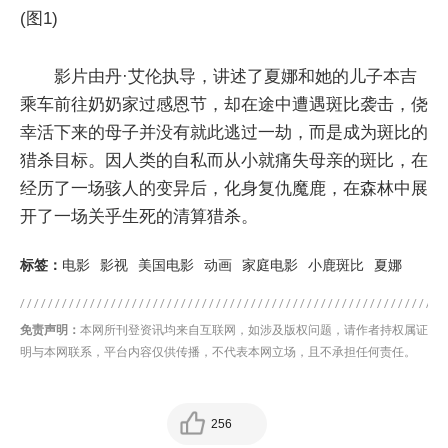
影片由丹·艾伦执导，讲述了夏娜和她的儿子本吉
乘车前往奶奶家过感恩节，却在途中遭遇斑比袭击，侥
幸活下来的母子并没有就此逃过一劫，而是成为斑比的
猎杀目标。因人类的自私而从小就痛失母亲的斑比，在
经历了一场骇人的变异后，化身复仇魔鹿，在森林中展
开了一场关乎生死的清算猎杀。
标签：
电影
影视
美国电影
动画
家庭电影
小鹿斑比
夏娜
免责声明：
本网所刊登资讯均来自互联网，如涉及版权问题，请作者持权属证
明与本网联系，平台内容仅供传播，不代表本网立场，且不承担任何责任。
256