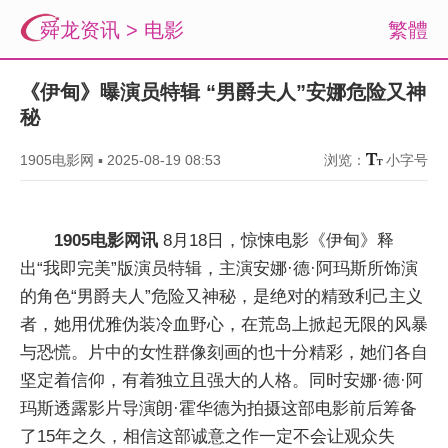
舜龙资讯
>
电影
繁體
《伊甸》曝演员特辑 “男爵夫人”安娜危险又神
秘
1905电影网
▪
2025-08-19 08:53
浏览：
小字号
1905电影网讯
8月18日，惊悚电影《伊甸》释
出“我即完美”版演员特辑，主演安娜·德·阿玛斯所饰演
的角色“男爵夫人”危险又神秘，是绝对的精致利己主义
者，她用优雅伪装冷血野心，在荒岛上掀起无限的风暴
与恐慌。片中的女性群像刻画的也十分精彩，她们各自
坚定着信仰，有着独立且强大的人格。同时安娜·德·阿
玛斯透露影片导演朗·霍华德为拍摄这部电影前后筹备
了15年之久，相信这部诚意之作一定不会让观众失