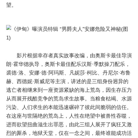
望。
影片根据幸存者真实故事改编，由奥斯卡最佳导演
朗·霍华德执导，奥斯卡最佳配乐汉斯·季默操刀配乐，
裘德·洛、安娜·德·阿玛斯、凡妮莎·柯比、丹尼尔·布鲁
赫、西德妮·斯威尼等主演，讲述的是三组身份迥异的
逃亡者相继来到一座资源紧缺的海上荒岛，因生存压力
从而展开残酷竞争的荒岛求生故事。当粮食枯竭、水源
污染、人们求生的本能迅速碾碎了彼此间脆弱的信任。
在这座与世隔绝的荒岛上，人性在绝望中被兽性吞噬，
进而欲望扭曲滋生出罪恶，由此三组人展开了疯狂又激
烈的厮杀，地狱天堂，仅在一念之间，最终谁能成功活