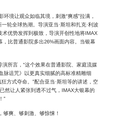
影环境让观众如临其境，刺激“爽感”拉满，
一轮全球热潮。导演亚当·斯坦和扎克·利波
技术优势发挥到极致，导演开创性地将IMAX
银幕，比普通影院多出26%画面内容。当银幕
如导演所言，“这个效果在普通影院、家庭流媒
了：血脉诅咒》以更真实细腻的高标准精雕细
狂方式夺命。”配合亚当·斯坦等的讲述，空
然让人紧张到透不过气，IMAX大银幕的
！”
验，够爽、够刺激、够惊悚！