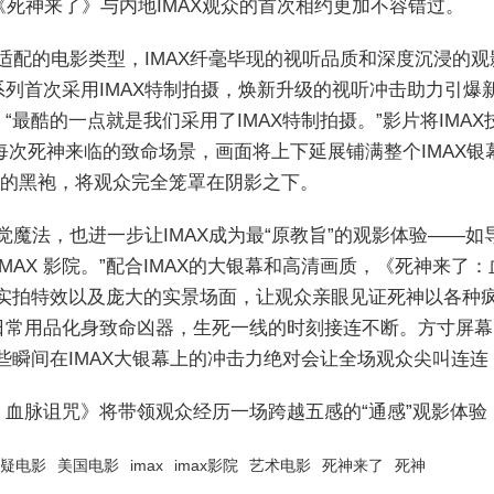
《死神来了》与内地IMAX观众的首次相约更加不容错过。
度适配的电影类型，IMAX纤毫毕现的视听品质和深度沉浸的观
列首次采用IMAX特制拍摄，焕新升级的视听冲击助力引爆新
最酷的一点就是我们采用了IMAX特制拍摄。”影片将IMAX
在每次死神来临的致命场景，画面将上下延展铺满整个IMAX
他的黑袍，将观众完全笼罩在阴影之下。
视觉魔法，也进一步让IMAX成为最“原教旨”的观影体验——
MAX 影院。”配合IMAX的大银幕和高清画质，《死神来
实拍特效以及庞大的实景场面，让观众亲眼见证死神以各种疯
常用品化身致命凶器，生死一线的时刻接连不断。方寸屏幕已
些瞬间在IMAX大银幕上的冲击力绝对会让全场观众尖叫连连
来了：血脉诅咒》将带领观众经历一场跨越五感的“通感”观影体
疑电影
美国电影
imax
imax影院
艺术电影
死神来了
死神