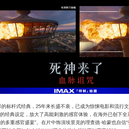
影的标杆式经典，25年来长盛不衰，已成为惊悚电影和流行
杀的经典设定，放大了高能刺激的感官体验，在海外已创下全
足的多重感官盛宴”。在片中饰演埃里克的理查德·哈蒙也自信“