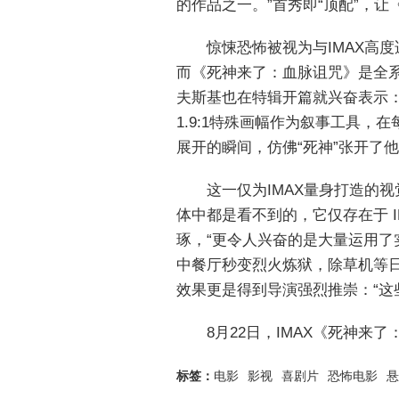
的作品之一。”首秀即“顶配”，让
惊悚恐怖被视为与IMAX高
而《死神来了：血脉诅咒》是全系
夫斯基也在特辑开篇就兴奋表示：“
1.9:1特殊画幅作为叙事工具，
展开的瞬间，仿佛“死神”张开了
这一仅为IMAX量身打造的
体中都是看不到的，它仅存在于 I
琢，“更令人兴奋的是大量运用了
中餐厅秒变烈火炼狱，除草机等日
效果更是得到导演强烈推崇：“这
8月22日，IMAX《死神
标签：
电影
影视
喜剧片
恐怖电影
悬