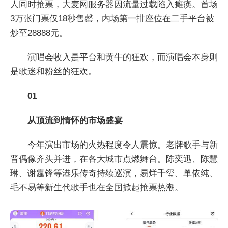
人同时抢票，大麦网服务器因流量过载陷入瘫痪。首场
3万张门票仅18秒售罄，内场第一排座位在二手平台被
炒至28888元。
演唱会收入是平台和黄牛的狂欢，而演唱会本身则
是歌迷和粉丝的狂欢。
01
从顶流到情怀的市场盛宴
今年演出市场的火热程度令人震惊。老牌歌手与新
晋偶像齐头并进，在各大城市点燃舞台。陈奕迅、陈慧
琳、谢霆锋等港乐传奇持续巡演，易烊千玺、单依纯、
毛不易等新生代歌手也在全国掀起抢票热潮。