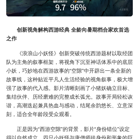
创新视角解构西游经典
全龄向暑期档合家欢首选
之作
《浪浪山小妖怪》创新突破传统西游题材以取经团
队为主角的叙事框架，将视角下沉至神话体系中的底层
小妖，巧妙地在西游故事的“空隙”中开辟出一条全新的
故事线，这种贴近平凡人生活经验的视角叙事，极大增
强了故事的代入感。影片清晰刻画了小猪妖确立目标、
集结伙伴、历经磨难的完整成长弧光。故事开局轻松诙
谐，高潮迭起兼具热血与感动，结尾余韵悠长、立意深
刻，适合全年龄段受众观看。
正是因为“西游空隙”的背景，影片“身份错位”设定
得以自然成立。四只小妖怪与唐僧师徒身份和形象的巨