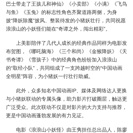
巴士带走了王孩儿和神仙》《小卖部》《小满》《飞鸟
与鱼》《玉兔》的标志性角色齐聚道路两侧，为身
披“降妖除魔”披风、整装待发的小猪妖壮行，共同祝愿
浪浪山的小妖怪们能在“奇谭之外，闯出精彩”。
上美影陪伴了几代人成长的经典作品同样为电影发
布贺图，《哪吒脑海》《三个和尚》《金猴降妖》《天
书奇谭》《雪孩子》中的经典角色纷纷加入浪浪山
的“取经小队”，共同组成了一支跨越时空的“中国动画
全明星”阵容，为小猪妖一行壮行助威。
此外，众多知名中国动画IP、媒体及网络达人更换
与小猪妖联动的专属头像，助力影片打破圈层，触达更
广泛受众。此次联动不仅是对影片的大力支持与推荐，
更是中国动画蓬勃发展的有力见证。
电影《浪浪山小妖怪》由王隽担任总出品人，陈廖