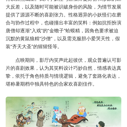
大反差，以及随时可能被识破身份的风险，为情节发展
提供了源源不断的喜剧张力。性格迥异的小妖怪们在磨
合与协作过程中，也碰撞出丰富的笑料：例如抗拒扮演
唐僧却逐渐“入戏”的“金蟾子”蛤蟆精，因角色要求被迫
沉默的黄鼠狼精“沙僧”，以及需克服胆小爱哭天性，假
装“齐天大圣”的猩猩怪等。
点映期间，影厅内笑声此起彼伏，观众普遍认可影
片的喜剧效果，认为其笑料设计巧妙自然，情感表达真
挚，依托于角色特质与情境逻辑，避免了套路化表达，
堪称暑期档中独具特色的合家欢喜剧佳作。