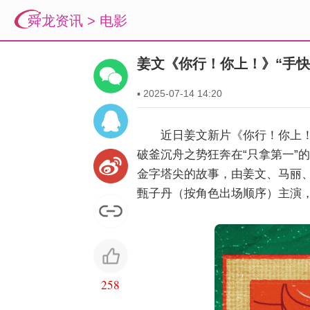
舜龙资讯
>
电影
姜文《你行！你上！》“手快
▪
2025-07-14 14:20
近日姜文新片《你行！你上！
破釜沉舟之势狂奔在“只拿第一”
金字塔尖的故事，由姜文、马丽
甄子丹（按角色出场顺序）主演，
258