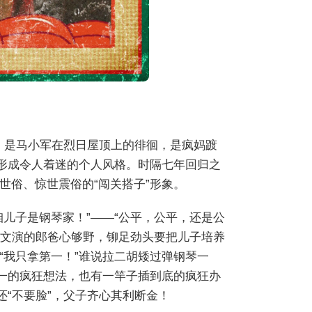
狂，是马小军在烈日屋顶上的徘徊，是疯妈踱
，形成令人着迷的个人风格。时隔七年回归之
俗、惊世震俗的“闯关搭子”形象。
儿子是钢琴家！”——“公平，公平，还是公
姜文演的郎爸心够野，铆足劲头要把儿子培养
“我只拿第一！”谁说拉二胡矮过弹钢琴一
第一的疯狂想法，也有一竿子插到底的疯狂办
还“不要脸”，父子齐心其利断金！