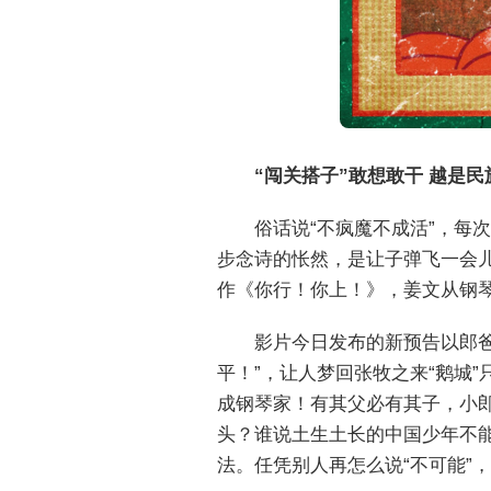
“闯关搭子”敢想敢干 越是民
俗话说“不疯魔不成活”，每
步念诗的怅然，是让子弹飞一会儿
作《你行！你上！》，姜文从钢琴
影片今日发布的新预告以郎爸
平！”，让人梦回张牧之来“鹅城
成钢琴家！有其父必有其子，小郎
头？谁说土生土长的中国少年不能
法。任凭别人再怎么说“不可能”