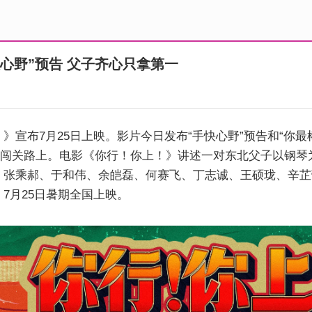
心野”预告 父子齐心只拿第一
》宣布7月25日上映。影片今日发布“手快心野”预告和“你
的闯关路上。电影《你行！你上！》讲述一对东北父子以钢琴为
、张乘郝、于和伟、余皑磊、何赛飞、丁志诚、王硕珑、辛芷
7月25日暑期全国上映。