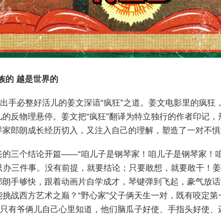
族的 越是世界的
次出手必整好活儿的姜文深谙“疯狂”之道。姜文电影里的疯
的反物理悬停。姜文把“疯狂”翻译为特立独行的作者印记
家郎朗成长经历切入，又注入自己的理解，塑造了一对不惧世
的三个结论开篇——“咱儿子是钢琴家！咱儿子是钢琴家！咱
”只办三件事。没有前提，就要结论；只要敢想，就要敢干！
朗手够快，跟着动画片自学成才，琴键弹到飞起，豪气放话
挑战西方艺术之巅？“野心家”父子俩天生一对，既有咬定
，只有爷俩儿自己心里知道，他们脑瓜子好使、手指头好使、