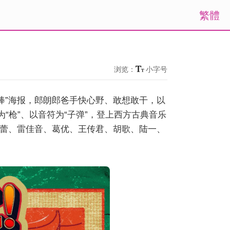
繁體
浏览：
小字号
最棒”海报，郎朗郎爸手快心野、敢想敢干，以
“枪”、以音符为“子弹”，登上西方古典音乐
蕾、雷佳音、葛优、王传君、胡歌、陆一、