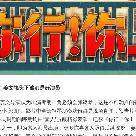
” 姜文镜头下谁都是好演员
键。姜文导演认为出演郎朗一角必须会弹钢琴，这是不可动摇
小“郎朗”。影片中全部钢琴演奏戏份都是现场真弹，预告
同时期的郎朗均由“素人”贡献精彩表演，电影《你行！你
师之一，即为素人演员出演，更多惊喜素人亟待后续揭晓。姜