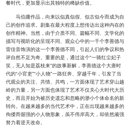
餐时代，更加显示出其独特的稀缺价值。
马伯庸作品，向来以似真似假、似古似今而成为自
己的创作追求。剧集在最大程度上想传达出这种内在的
创作精神。当然，由于介质不同、篇幅不同、文学化的
描写与视听化的呈现不同、观众心中的一千个李善德与
雷佳音饰演的这一个李善德不同，引起人们的争议和热
评自然不足为奇。重要的是，通过这个“一骑红尘妃子
笑，无人知是荔枝来”的故事新解，李善德这个大唐时
代的“小官吏”“小人物”一路狂奔、穿越千年，引发了当
代观众的关注、共情、共鸣，一方面体现了艺术穿山越
岭的力量，另一方面也体现了艺术不仅关心大时代大历
史，而且开始为被历史遗忘和忽略的渺小个体命名的新
转向。在越来越多的当代艺术中，正在出现越来越多的
佝偻而倔强的小人物形象，虽不伟岸高大，却依然顽强
努力着逆天改命。