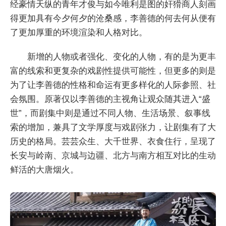
经豪情天纵的青年才俊与如今唯利是图的奸猾商人刻画
得更加具有今夕何夕的沧桑感，李善德的何去何从便有
了更加厚重的环境渲染和人格对比。
新增的人物或者强化、变化的人物，有的是为更丰
富的线索和更复杂的戏剧性提供可能性，但更多的则是
为了让李善德的性格和命运有更多样化的人际参照、社
会氛围。原著仅以李善德的主视角让观众随其进入“盛
世”，而剧集中则是通过不同人物、生活场景、叙事线
索的增加，兼具了文学厚度与戏剧张力，让剧集有了大
历史的格局。芸芸众生、大千世界、衣食住行，呈现了
长安与岭南、京城与边疆、北方与南方相互对比的生动
鲜活的大唐烟火。