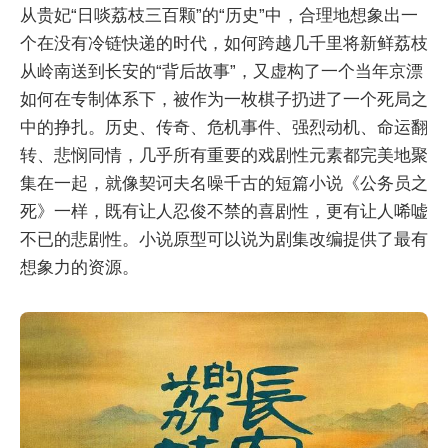
从贵妃“日啖荔枝三百颗”的“历史”中，合理地想象出一
个在没有冷链快递的时代，如何跨越几千里将新鲜荔枝
从岭南送到长安的“背后故事”，又虚构了一个当年京漂
如何在专制体系下，被作为一枚棋子扔进了一个死局之
中的挣扎。历史、传奇、危机事件、强烈动机、命运翻
转、悲悯同情，几乎所有重要的戏剧性元素都完美地聚
集在一起，就像契诃夫名噪千古的短篇小说《公务员之
死》一样，既有让人忍俊不禁的喜剧性，更有让人唏嘘
不已的悲剧性。小说原型可以说为剧集改编提供了最有
想象力的资源。