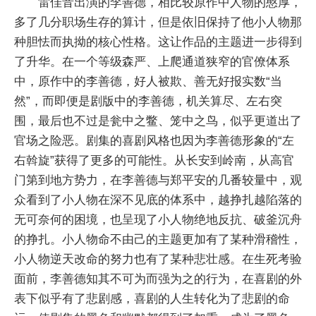
雷佳音出演的李善德，相比较原作中人物的憨厚，
多了几分职场生存的算计，但是依旧保持了他小人物那
种胆怯而执拗的核心性格。这让作品的主题进一步得到
了升华。在一个等级森严、上爬通道狭窄的官僚体系
中，原作中的李善德，好人被欺、善无好报实数“当
然”，而即便是剧版中的李善德，机关算尽、左右突
围，最后也不过是瓮中之鳖、笼中之鸟，似乎更道出了
官场之险恶。剧集的喜剧风格也因为李善德形象的“左
右斡旋”获得了更多的可能性。从长安到岭南，从高官
门第到地方势力，在李善德与郑平安的几番较量中，观
众看到了小人物在深不见底的体系中，越挣扎越陷落的
无可奈何的困境，也呈现了小人物绝地反抗、破釜沉舟
的挣扎。小人物命不由己的主题更加有了某种滑稽性，
小人物逆天改命的努力也有了某种悲壮感。在生死考验
面前，李善德知其不可为而强为之的行为，在喜剧的外
表下似乎有了悲剧感，喜剧的人生转化为了悲剧的命