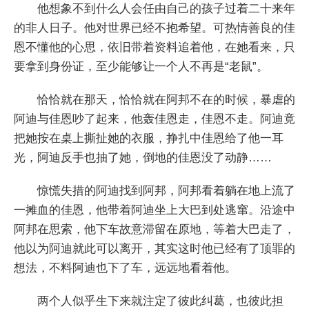
他想象不到什么人会任由自己的孩子过着二十来年
的非人日子。他对世界已经不抱希望。可热情善良的佳
恩不懂他的心思，依旧带着资料追着他，在她看来，只
要拿到身份证，至少能够让一个人不再是“老鼠”。
恰恰就在那天，恰恰就在阿邦不在的时候，暴虐的
阿迪与佳恩吵了起来，他轰佳恩走，佳恩不走。阿迪竟
把她按在桌上撕扯她的衣服，挣扎中佳恩给了他一耳
光，阿迪反手也抽了她，倒地的佳恩没了动静……
惊慌失措的阿迪找到阿邦，阿邦看着躺在地上流了
一摊血的佳恩，他带着阿迪坐上大巴到处逃窜。沿途中
阿邦在思索，他下车故意滞留在原地，等着大巴走了，
他以为阿迪就此可以离开，其实这时他已经有了顶罪的
想法，不料阿迪也下了车，远远地看着他。
两个人似乎生下来就注定了彼此纠葛，也彼此担