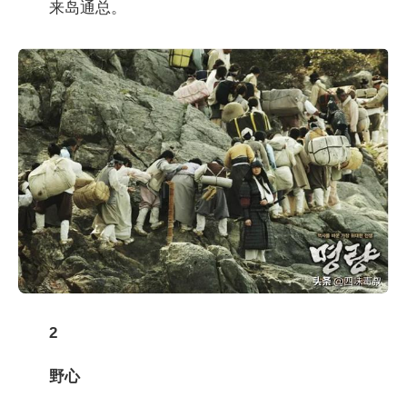
来岛通总。
2
野心