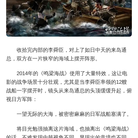
收拾完内部的李舜臣，对上了如日中天的来岛通
总，双方在一片狭窄的海域上摆开阵形。
2014年的《鸣梁海战》使用了大量特效，这让电
影的战争场景十分壮观，尤其是当李舜臣率领的12艘
战船一字摆开时，镜头从来岛通总的头顶缓缓升起，俯
视日方军阵：
一望无际的大海，被密密麻麻的日军战船塞满了。
将目光勉强抽离这片海域，也抽离出《鸣梁海战》
的话，不难发现中韩视角不同，显现出的意境也不同。