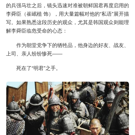
的兵强马壮之后，镜头迅速对准被朝鲜国君再度启用的
李舜臣（崔岷植 饰），用大量篇幅对他的“私语”展开描
写。如果熟悉这段历史的观众，尤其是韩国观众则能理
解李舜臣临危受命的心态：
作为朝堂党争下的牺牲品，他身边的好友、战友、
上司、亲人纷纷惨死——
死在了“明君”之手。