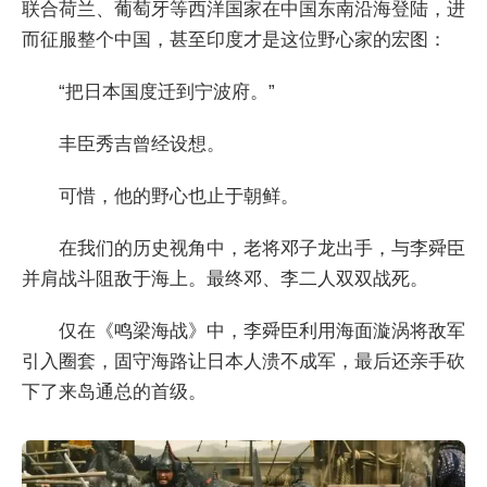
联合荷兰、葡萄牙等西洋国家在中国东南沿海登陆，进
而征服整个中国，甚至印度才是这位野心家的宏图：
“把日本国度迁到宁波府。”
丰臣秀吉曾经设想。
可惜，他的野心也止于朝鲜。
在我们的历史视角中，老将邓子龙出手，与李舜臣
并肩战斗阻敌于海上。最终邓、李二人双双战死。
仅在《鸣梁海战》中，李舜臣利用海面漩涡将敌军
引入圈套，固守海路让日本人溃不成军，最后还亲手砍
下了来岛通总的首级。